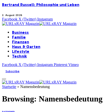
Bertrand Russell: Philosophie und Leben
2. August 2026
Facebook
X (Twitter)
Instagram
Business
Familie
Finanzen
Haus & Garten
Lifestyle
Technik
Facebook
X (Twitter)
Instagram
Pinterest
Vimeo
Subscribe
Startseite
»
Namensbedeutung
Browsing:
Namensbedeutung
RATGEBER