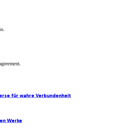
ss.
agreement.
erse für wahre Verbundenheit
ten Werke