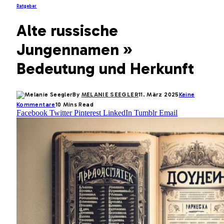
Ratgeber
Alte russische
Jungennamen »
Bedeutung und Herkunft
By
MELANIE SEEGLER
11. März 2025
Keine
Kommentare
10 Mins Read
Facebook
Twitter
Pinterest
LinkedIn
Tumblr
Email