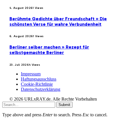
4. August 2026
1
Views
Berühmte Gedichte über Freundschaft » Die
schönsten Verse für wahre Verbundenheit
6. August 2026
1
Views
Berliner selber machen » Rezept für
selbstgemachte Berliner
23. Juli 2026
4
Views
Impressum
Haftungsausschluss
Cookie-Richtlinie
Datenschutzerklärung
© 2026 URLxRAY.de. Alle Rechte Vorbehalten
Submit
Type above and press
Enter
to search. Press
Esc
to cancel.