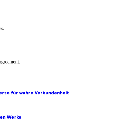
ss.
agreement.
erse für wahre Verbundenheit
ten Werke