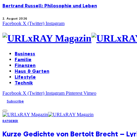
Bertrand Russell: Philosophie und Leben
2. August 2026
Facebook
X (Twitter)
Instagram
Business
Familie
Finanzen
Haus & Garten
Lifestyle
Technik
Facebook
X (Twitter)
Instagram
Pinterest
Vimeo
Subscribe
RATGEBER
Kurze Gedichte von Bertolt Brecht – Ly