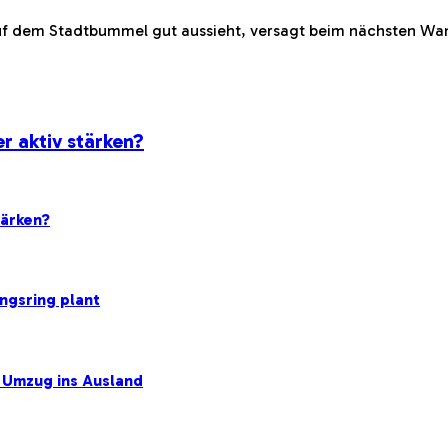
 auf dem Stadtbummel gut aussieht, versagt beim nächsten Wa
r aktiv stärken?
tärken?
ngsring plant
r Umzug ins Ausland