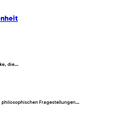
nheit
ke, die…
en philosophischen Fragestellungen…