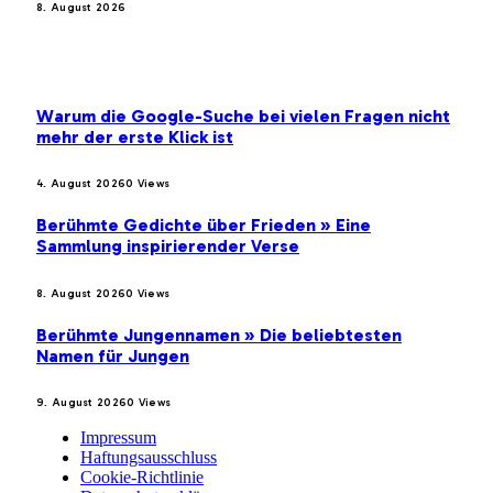
8. August 2026
BELIEBTE BEITRÄGE
Warum die Google-Suche bei vielen Fragen nicht
mehr der erste Klick ist
4. August 2026
0
Views
Berühmte Gedichte über Frieden » Eine
Sammlung inspirierender Verse
8. August 2026
0
Views
Berühmte Jungennamen » Die beliebtesten
Namen für Jungen
9. August 2026
0
Views
Impressum
Haftungsausschluss
Cookie-Richtlinie