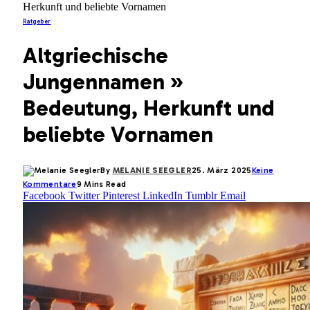
Herkunft und beliebte Vornamen
Ratgeber
Altgriechische
Jungennamen »
Bedeutung, Herkunft und
beliebte Vornamen
By
MELANIE SEEGLER
25. März 2025
Keine
Kommentare
9 Mins Read
Facebook
Twitter
Pinterest
LinkedIn
Tumblr
Email