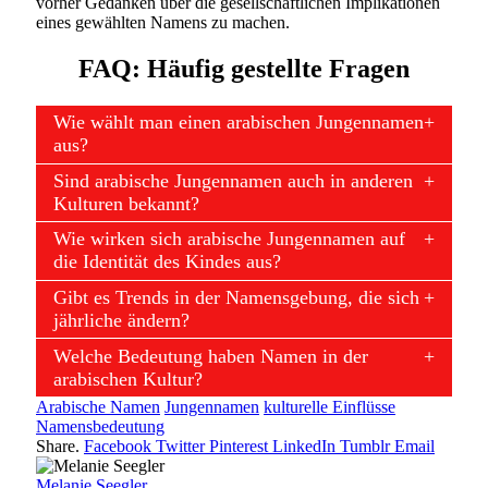
vorher Gedanken über die gesellschaftlichen Implikationen
eines gewählten Namens zu machen.
FAQ: Häufig gestellte Fragen
Wie wählt man einen arabischen Jungennamen
aus?
Sind arabische Jungennamen auch in anderen
Kulturen bekannt?
Wie wirken sich arabische Jungennamen auf
die Identität des Kindes aus?
Gibt es Trends in der Namensgebung, die sich
jährliche ändern?
Welche Bedeutung haben Namen in der
arabischen Kultur?
Arabische Namen
Jungennamen
kulturelle Einflüsse
Namensbedeutung
Share.
Facebook
Twitter
Pinterest
LinkedIn
Tumblr
Email
Melanie Seegler