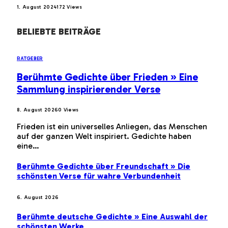
1. August 2024
172
Views
BELIEBTE BEITRÄGE
RATGEBER
Berühmte Gedichte über Frieden » Eine
Sammlung inspirierender Verse
8. August 2026
0
Views
Frieden ist ein universelles Anliegen, das Menschen
auf der ganzen Welt inspiriert. Gedichte haben
eine…
Berühmte Gedichte über Freundschaft » Die
schönsten Verse für wahre Verbundenheit
6. August 2026
Berühmte deutsche Gedichte » Eine Auswahl der
schönsten Werke