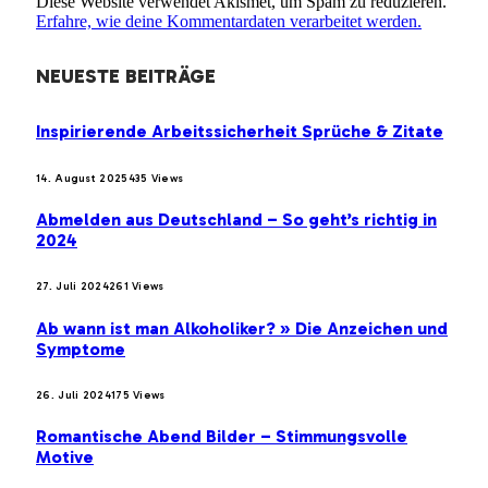
Diese Website verwendet Akismet, um Spam zu reduzieren.
Erfahre, wie deine Kommentardaten verarbeitet werden.
NEUESTE BEITRÄGE
Inspirierende Arbeitssicherheit Sprüche & Zitate
14. August 2025
435
Views
Abmelden aus Deutschland – So geht’s richtig in
2024
27. Juli 2024
261
Views
Ab wann ist man Alkoholiker? » Die Anzeichen und
Symptome
26. Juli 2024
175
Views
Romantische Abend Bilder – Stimmungsvolle
Motive