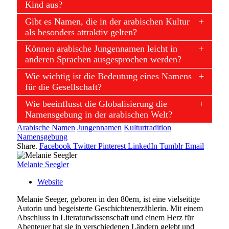
Kind aus?
Gibt es Namen, die in der arabischen Kultur
als besonders attraktiv gelten?
Können arabische Jungennamen leicht in
anderen Sprachen ausgesprochen werden?
Wie wichtig ist die Bedeutung eines Namens
für die Gesellschaft?
Wie beeinflusst die Globalisierung die
Namensgebung in der arabischen Welt?
Arabische Namen
Jungennamen
Kulturtradition
Namensgebung
Share.
Facebook
Twitter
Pinterest
LinkedIn
Tumblr
Email
Melanie Seegler
Website
Melanie Seeger, geboren in den 80ern, ist eine vielseitige
Autorin und begeisterte Geschichtenerzählerin. Mit einem
Abschluss in Literaturwissenschaft und einem Herz für
Abenteuer hat sie in verschiedenen Ländern gelebt und