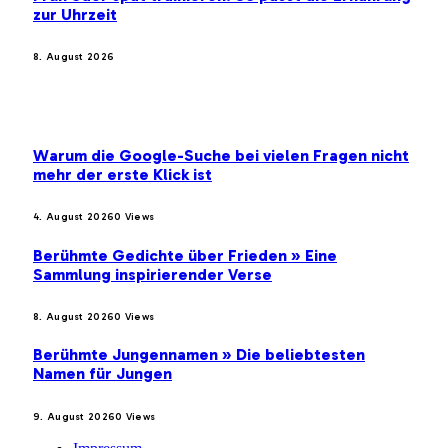
zur Uhrzeit
8. August 2026
BELIEBTE BEITRÄGE
Warum die Google-Suche bei vielen Fragen nicht
mehr der erste Klick ist
4. August 2026
0
Views
Berühmte Gedichte über Frieden » Eine
Sammlung inspirierender Verse
8. August 2026
0
Views
Berühmte Jungennamen » Die beliebtesten
Namen für Jungen
9. August 2026
0
Views