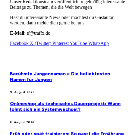
Unser Redaktionsteam veröffentlicht regelmäßig interessante
Beiträge zu Themen, die die Welt bewegen
Hast du interessante News oder möchtest du Gastautor
werden, dann melde dich gerne bei uns:
E-Mail:
tf@traffx.de
Facebook
X (Twitter)
Pinterest
YouTube
WhatsApp
EMPFEHLUNGEN
Berühmte Jungennamen » Die beliebtesten
Namen für Jungen
9. August 2026
Onlineshop als technisches Dauerprojekt: Wann
lohnt sich ein Systemwechsel?
8. August 2026
Früh oder spät trainieren: So passt die Ernährung