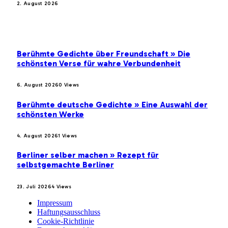
2. August 2026
BELIEBTE BEITRÄGE
Berühmte Gedichte über Freundschaft » Die
schönsten Verse für wahre Verbundenheit
6. August 2026
0
Views
Berühmte deutsche Gedichte » Eine Auswahl der
schönsten Werke
4. August 2026
1
Views
Berliner selber machen » Rezept für
selbstgemachte Berliner
23. Juli 2026
4
Views
Impressum
Haftungsausschluss
Cookie-Richtlinie