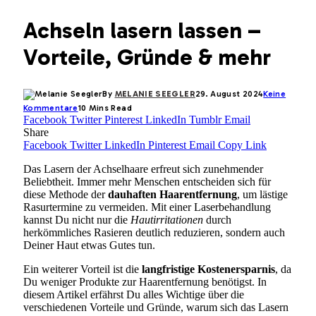
Achseln lasern lassen –
Vorteile, Gründe & mehr
By
MELANIE SEEGLER
29. August 2024
Keine
Kommentare
10 Mins Read
Facebook
Twitter
Pinterest
LinkedIn
Tumblr
Email
Share
Facebook
Twitter
LinkedIn
Pinterest
Email
Copy Link
Das Lasern der Achselhaare erfreut sich zunehmender
Beliebtheit. Immer mehr Menschen entscheiden sich für
diese Methode der
dauhaften Haarentfernung
, um lästige
Rasurtermine zu vermeiden. Mit einer Laserbehandlung
kannst Du nicht nur die
Hautirritationen
durch
herkömmliches Rasieren deutlich reduzieren, sondern auch
Deiner Haut etwas Gutes tun.
Ein weiterer Vorteil ist die
langfristige Kostenersparnis
, da
Du weniger Produkte zur Haarentfernung benötigst. In
diesem Artikel erfährst Du alles Wichtige über die
verschiedenen Vorteile und Gründe, warum sich das Lasern