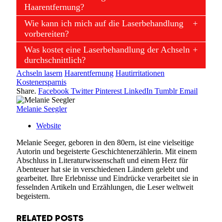
Haarentfernung?
Wie kann ich mich auf die Laserbehandlung
vorbereiten?
Was kostet eine Laserbehandlung der Achseln
durchschnittlich?
Achseln lasern
Haarentfernung
Hautirritationen
Kostenersparnis
Share.
Facebook
Twitter
Pinterest
LinkedIn
Tumblr
Email
Melanie Seegler
Website
Melanie Seeger, geboren in den 80ern, ist eine vielseitige
Autorin und begeisterte Geschichtenerzählerin. Mit einem
Abschluss in Literaturwissenschaft und einem Herz für
Abenteuer hat sie in verschiedenen Ländern gelebt und
gearbeitet. Ihre Erlebnisse und Eindrücke verarbeitet sie in
fesselnden Artikeln und Erzählungen, die Leser weltweit
begeistern.
RELATED
POSTS