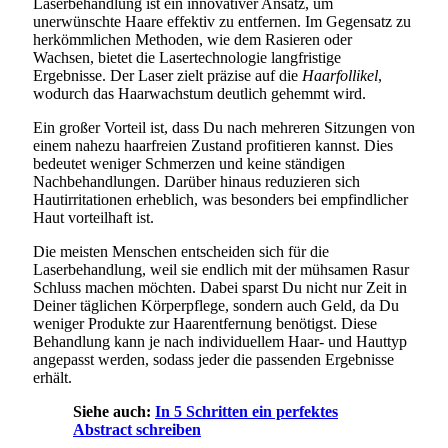
Laserbehandlung ist ein innovativer Ansatz, um
unerwünschte Haare effektiv zu entfernen. Im Gegensatz zu
herkömmlichen Methoden, wie dem Rasieren oder
Wachsen, bietet die Lasertechnologie langfristige
Ergebnisse. Der Laser zielt präzise auf die
Haarfollikel
,
wodurch das Haarwachstum deutlich gehemmt wird.
Ein großer Vorteil ist, dass Du nach mehreren Sitzungen von
einem nahezu haarfreien Zustand profitieren kannst. Dies
bedeutet weniger Schmerzen und keine ständigen
Nachbehandlungen. Darüber hinaus reduzieren sich
Hautirritationen erheblich, was besonders bei empfindlicher
Haut vorteilhaft ist.
Die meisten Menschen entscheiden sich für die
Laserbehandlung, weil sie endlich mit der mühsamen Rasur
Schluss machen möchten. Dabei sparst Du nicht nur Zeit in
Deiner täglichen Körperpflege, sondern auch Geld, da Du
weniger Produkte zur Haarentfernung benötigst. Diese
Behandlung kann je nach individuellem Haar- und Hauttyp
angepasst werden, sodass jeder die passenden Ergebnisse
erhält.
Siehe auch:
In 5 Schritten ein perfektes
Abstract schreiben