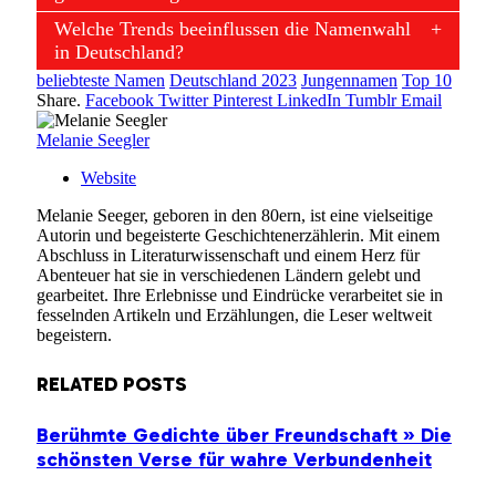
Welche Trends beeinflussen die Namenwahl
in Deutschland?
beliebteste Namen
Deutschland 2023
Jungennamen
Top 10
Share.
Facebook
Twitter
Pinterest
LinkedIn
Tumblr
Email
Melanie Seegler
Website
Melanie Seeger, geboren in den 80ern, ist eine vielseitige
Autorin und begeisterte Geschichtenerzählerin. Mit einem
Abschluss in Literaturwissenschaft und einem Herz für
Abenteuer hat sie in verschiedenen Ländern gelebt und
gearbeitet. Ihre Erlebnisse und Eindrücke verarbeitet sie in
fesselnden Artikeln und Erzählungen, die Leser weltweit
begeistern.
RELATED
POSTS
Berühmte Gedichte über Freundschaft » Die
schönsten Verse für wahre Verbundenheit