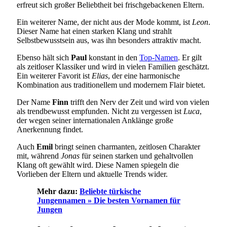
erfreut sich großer Beliebtheit bei frischgebackenen Eltern.
Ein weiterer Name, der nicht aus der Mode kommt, ist
Leon
.
Dieser Name hat einen starken Klang und strahlt
Selbstbewusstsein aus, was ihn besonders attraktiv macht.
Ebenso hält sich
Paul
konstant in den
Top-Namen
. Er gilt
als zeitloser Klassiker und wird in vielen Familien geschätzt.
Ein weiterer Favorit ist
Elias
, der eine harmonische
Kombination aus traditionellem und modernem Flair bietet.
Der Name
Finn
trifft den Nerv der Zeit und wird von vielen
als trendbewusst empfunden. Nicht zu vergessen ist
Luca
,
der wegen seiner internationalen Anklänge große
Anerkennung findet.
Auch
Emil
bringt seinen charmanten, zeitlosen Charakter
mit, während
Jonas
für seinen starken und gehaltvollen
Klang oft gewählt wird. Diese Namen spiegeln die
Vorlieben der Eltern und aktuelle Trends wider.
Mehr dazu:
Beliebte türkische
Jungennamen » Die besten Vornamen für
Jungen