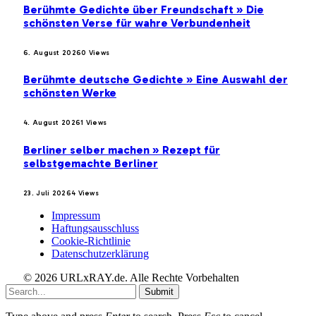
Berühmte Gedichte über Freundschaft » Die
schönsten Verse für wahre Verbundenheit
6. August 2026
0
Views
Berühmte deutsche Gedichte » Eine Auswahl der
schönsten Werke
4. August 2026
1
Views
Berliner selber machen » Rezept für
selbstgemachte Berliner
23. Juli 2026
4
Views
Impressum
Haftungsausschluss
Cookie-Richtlinie
Datenschutzerklärung
© 2026 URLxRAY.de. Alle Rechte Vorbehalten
Submit