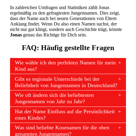
In zahlreichen Umfragen und Statistiken zählt Jonas
regelmäßig zu den gefragtesten Jungennamen. Dies zeigt,
dass der Name auch bei neuen Generationen von Eltern
Anklang findet. Wenn Du also einen Namen suchst, der
nicht nur gut klingt, sondern auch Geschichte trägt, könnte
Jonas
genau das Richtige für Dich sein.
FAQ: Häufig gestellte Fragen
Wie wähle ich den perfekten Namen für mein
Kind aus?
Gibt es regionale Unterschiede bei der
Beliebtheit von Jungennamen in Deutschland?
Wie oft ändern sich die beliebtesten
Jungennamen von Jahr zu Jahr?
Hat der Name Einfluss auf die Persönlichkeit
eines Kindes?
Was sind beliebte Kosenamen für die oben
genannten Jungennamen?