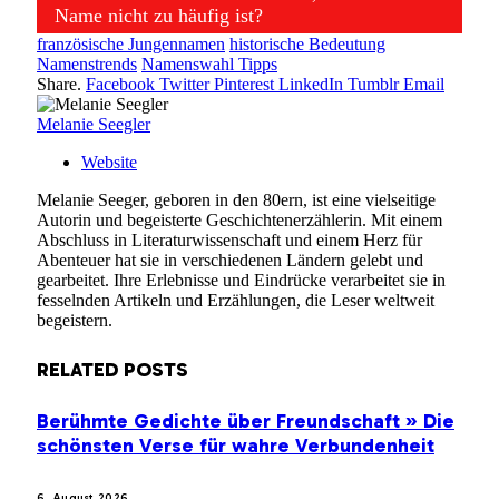
Name nicht zu häufig ist?
französische Jungennamen
historische Bedeutung
Namenstrends
Namenswahl Tipps
Share.
Facebook
Twitter
Pinterest
LinkedIn
Tumblr
Email
Melanie Seegler
Website
Melanie Seeger, geboren in den 80ern, ist eine vielseitige
Autorin und begeisterte Geschichtenerzählerin. Mit einem
Abschluss in Literaturwissenschaft und einem Herz für
Abenteuer hat sie in verschiedenen Ländern gelebt und
gearbeitet. Ihre Erlebnisse und Eindrücke verarbeitet sie in
fesselnden Artikeln und Erzählungen, die Leser weltweit
begeistern.
RELATED
POSTS
Berühmte Gedichte über Freundschaft » Die
schönsten Verse für wahre Verbundenheit
6. August 2026