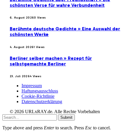
schönsten Verse für wahre Verbundenheit
6. August 2026
0
Views
Berühmte deutsche Gedichte » Eine Auswahl der
schönsten Werke
4. August 2026
1
Views
Berliner selber machen » Rezept für
selbstgemachte Berliner
23. Juli 2026
4
Views
Impressum
Haftungsausschluss
Cookie-Richtlinie
Datenschutzerklärung
© 2026 URLxRAY.de. Alle Rechte Vorbehalten
Submit
Type above and press
Enter
to search. Press
Esc
to cancel.