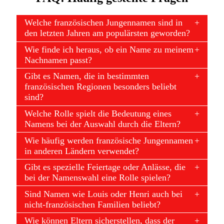
Welche französischen Jungennamen sind in
den letzten Jahren am populärsten geworden?
Wie finde ich heraus, ob ein Name zu meinem
Nachnamen passt?
Gibt es Namen, die in bestimmten
französischen Regionen besonders beliebt
sind?
Welche Rolle spielt die Bedeutung eines
Namens bei der Auswahl durch die Eltern?
Wie häufig werden französische Jungennamen
in anderen Ländern verwendet?
Gibt es spezielle Feiertage oder Anlässe, die
bei der Namenswahl eine Rolle spielen?
Sind Namen wie Louis oder Henri auch bei
nicht-französischen Familien beliebt?
Wie können Eltern sicherstellen, dass der