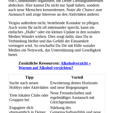
von Communities organisiert, die Deine Lieblingsinteressen
abdecken. Hier kannst Du nicht nur Spaß haben, sondern
auch neue Menschen kennenlernen.
Nutze die Chance zum
Austausch
und zeige Interesse an den Aktivitäten anderer.
Vergiss außerdem nicht, bestehende Kontakte zu pflegen.
Auch wenn Ihr nicht oft miteinander sprecht, kann ein
einfaches „Hallo“ oder ein kleines Update in den sozialen
Medien Wunder wirken. Dies sorgt dafür, dass Du in
Verbindung bleibst und das Gefühl der Einsamkeit
verringert wird. So erschaffst Du Dir mit Hilfe sozialer
Medien ein Netzwerk, das Unterstützung und Geselligkeit
bietet.
Zusätzliche Ressourcen:
Alkoholverzicht »
Warum auf Alkohol verzichten?
Tipp
Vorteil
Suche nach neuen
Erweiterung deines Horizonts
Hobbys oder Aktivitäten
und neue Begegnungen
Neue Freundschaften und
Trete lokalen Clubs oder
regelmäßiger Austausch mit
Gruppen bei
Gleichgesinnten
Engagiere dich
Stärkung des
ehrenamtlich in Deiner
Gemeinschaftsgefühls und neue