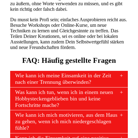
zu äußern, ohne Worte verwenden zu müssen, und es gibt
kein richtig oder falsch dabei.
Du musst kein Profi sein; einfaches Ausprobieren reicht aus.
Besuche Workshops oder Online-Kurse, um neue
Techniken zu lernen und Gleichgesinnte zu treffen. Das
Teilen Deiner Kreationen, sei es online oder bei lokalen
Ausstellungen, kann zudem Dein Selbstwertgefühl stärken
und neue Freundschaften fördern.
FAQ: Häufig gestellte Fragen
Wie kann ich meine Einsamkeit in der Zeit
nach einer Trennung überwinden?
Was kann ich tun, wenn ich in einem neuen
Hobbysteckengeblieben bin und keine
Fortschritte mache?
Wie kann ich mich motivieren, aus dem Haus
zu gehen, wenn ich mich niedergeschlagen
fühle?
Kann ich die Einsamkeit auf eine positive