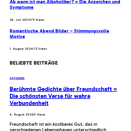
Ab wann ist man Alkoholiker? » Die Anzeichen und
Symptome
26. Juli 2024
175
Views
Romantische Abend Bilder – Stimmungsvolle
Motive
1. August 2024
172
Views
BELIEBTE BEITRÄGE
RATGEBER
Berühmte Gedichte über Freundschaft »
Die schönsten Verse für wahre
Verbundenheit
6. August 2026
0
Views
Freundschaft ist ein kostbares Gut, das in
verschiedenen Lebensphasen unterschiedlich