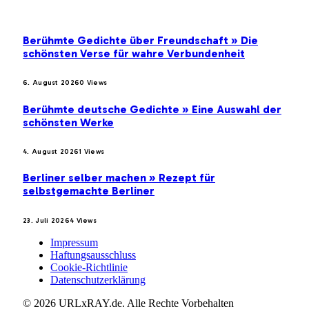
BELIEBTE BEITRÄGE
Berühmte Gedichte über Freundschaft » Die
schönsten Verse für wahre Verbundenheit
6. August 2026
0
Views
Berühmte deutsche Gedichte » Eine Auswahl der
schönsten Werke
4. August 2026
1
Views
Berliner selber machen » Rezept für
selbstgemachte Berliner
23. Juli 2026
4
Views
Impressum
Haftungsausschluss
Cookie-Richtlinie
Datenschutzerklärung
© 2026 URLxRAY.de. Alle Rechte Vorbehalten