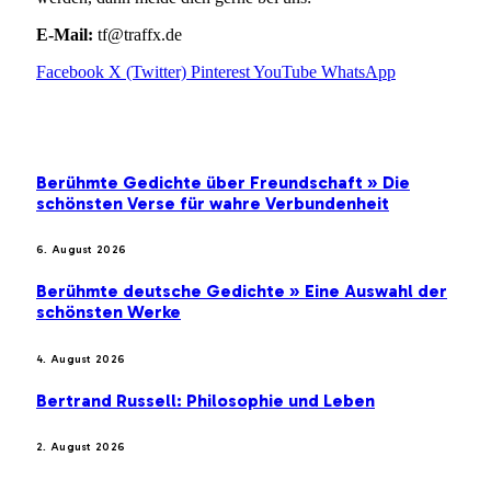
E-Mail:
tf@traffx.de
Facebook
X (Twitter)
Pinterest
YouTube
WhatsApp
EMPFEHLUNGEN
Berühmte Gedichte über Freundschaft » Die
schönsten Verse für wahre Verbundenheit
6. August 2026
Berühmte deutsche Gedichte » Eine Auswahl der
schönsten Werke
4. August 2026
Bertrand Russell: Philosophie und Leben
2. August 2026