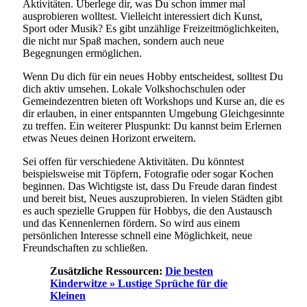
Aktivitäten. Überlege dir, was Du schon immer mal
ausprobieren wolltest. Vielleicht interessiert dich Kunst,
Sport oder Musik? Es gibt unzählige Freizeitmöglichkeiten,
die nicht nur Spaß machen, sondern auch neue
Begegnungen ermöglichen.
Wenn Du dich für ein neues Hobby entscheidest, solltest Du
dich aktiv umsehen. Lokale Volkshochschulen oder
Gemeindezentren bieten oft Workshops und Kurse an, die es
dir erlauben, in einer entspannten Umgebung Gleichgesinnte
zu treffen. Ein weiterer Pluspunkt: Du kannst beim Erlernen
etwas Neues deinen Horizont erweitern.
Sei offen für verschiedene Aktivitäten. Du könntest
beispielsweise mit Töpfern, Fotografie oder sogar Kochen
beginnen. Das Wichtigste ist, dass Du Freude daran findest
und bereit bist, Neues auszuprobieren. In vielen Städten gibt
es auch spezielle Gruppen für Hobbys, die den Austausch
und das Kennenlernen fördern. So wird aus einem
persönlichen Interesse schnell eine Möglichkeit, neue
Freundschaften zu schließen.
Zusätzliche Ressourcen:
Die besten
Kinderwitze » Lustige Sprüche für die
Kleinen