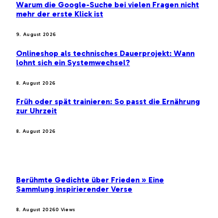
Warum die Google-Suche bei vielen Fragen nicht
mehr der erste Klick ist
9. August 2026
Onlineshop als technisches Dauerprojekt: Wann
lohnt sich ein Systemwechsel?
8. August 2026
Früh oder spät trainieren: So passt die Ernährung
zur Uhrzeit
8. August 2026
BELIEBTE BEITRÄGE
Berühmte Gedichte über Frieden » Eine
Sammlung inspirierender Verse
8. August 2026
0
Views