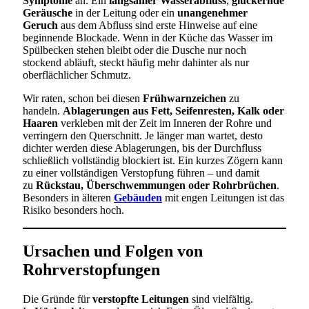
Symptome
an. Ein
langsamer Wasserabfluss
,
gluckernde
Geräusche
in der Leitung oder ein
unangenehmer
Geruch
aus dem Abfluss sind erste Hinweise auf eine
beginnende Blockade. Wenn in der Küche das Wasser im
Spülbecken stehen bleibt oder die Dusche nur noch
stockend abläuft, steckt häufig mehr dahinter als nur
oberflächlicher Schmutz.
Wir raten, schon bei diesen
Frühwarnzeichen
zu
handeln.
Ablagerungen aus Fett, Seifenresten, Kalk oder
Haaren
verkleben mit der Zeit im Inneren der Rohre und
verringern den Querschnitt. Je länger man wartet, desto
dichter werden diese Ablagerungen, bis der Durchfluss
schließlich vollständig blockiert ist. Ein kurzes Zögern kann
zu einer vollständigen Verstopfung führen – und damit
zu
Rückstau, Überschwemmungen oder Rohrbrüchen
.
Besonders in älteren
Gebäuden
mit engen Leitungen ist das
Risiko besonders hoch.
Ursachen und Folgen von
Rohrverstopfungen
Die Gründe für
verstopfte Leitungen
sind vielfältig.