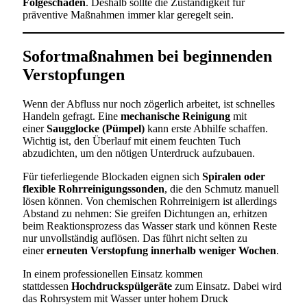
Folgeschäden
. Deshalb sollte die Zuständigkeit für
präventive Maßnahmen immer klar geregelt sein.
Sofortmaßnahmen bei beginnenden
Verstopfungen
Wenn der Abfluss nur noch zögerlich arbeitet, ist schnelles
Handeln gefragt. Eine
mechanische Reinigung
mit
einer
Saugglocke (Pümpel)
kann erste Abhilfe schaffen.
Wichtig ist, den Überlauf mit einem feuchten Tuch
abzudichten, um den nötigen Unterdruck aufzubauen.
Für tieferliegende Blockaden eignen sich
Spiralen oder
flexible Rohrreinigungssonden
, die den Schmutz manuell
lösen können. Von chemischen Rohrreinigern ist allerdings
Abstand zu nehmen: Sie greifen Dichtungen an, erhitzen
beim Reaktionsprozess das Wasser stark und können Reste
nur unvollständig auflösen. Das führt nicht selten zu
einer
erneuten Verstopfung innerhalb weniger Wochen
.
In einem professionellen Einsatz kommen
stattdessen
Hochdruckspülgeräte
zum Einsatz. Dabei wird
das Rohrsystem mit Wasser unter hohem Druck