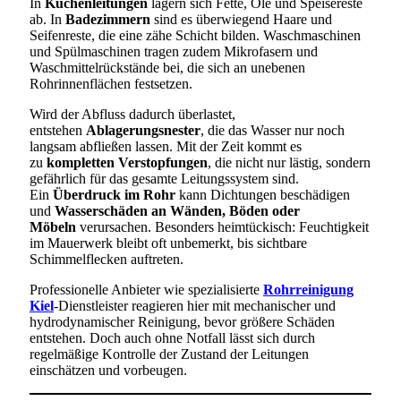
In
Küchenleitungen
lagern sich Fette, Öle und Speisereste
ab. In
Badezimmern
sind es überwiegend Haare und
Seifenreste, die eine zähe Schicht bilden. Waschmaschinen
und Spülmaschinen tragen zudem Mikrofasern und
Waschmittelrückstände bei, die sich an unebenen
Rohrinnenflächen festsetzen.
Wird der Abfluss dadurch überlastet,
entstehen
Ablagerungsnester
, die das Wasser nur noch
langsam abfließen lassen. Mit der Zeit kommt es
zu
kompletten Verstopfungen
, die nicht nur lästig, sondern
gefährlich für das gesamte Leitungssystem sind.
Ein
Überdruck im Rohr
kann Dichtungen beschädigen
und
Wasserschäden an Wänden, Böden oder
Möbeln
verursachen. Besonders heimtückisch: Feuchtigkeit
im Mauerwerk bleibt oft unbemerkt, bis sichtbare
Schimmelflecken auftreten.
Professionelle Anbieter wie spezialisierte
Rohrreinigung
Kiel
-Dienstleister reagieren hier mit mechanischer und
hydrodynamischer Reinigung, bevor größere Schäden
entstehen. Doch auch ohne Notfall lässt sich durch
regelmäßige Kontrolle der Zustand der Leitungen
einschätzen und vorbeugen.