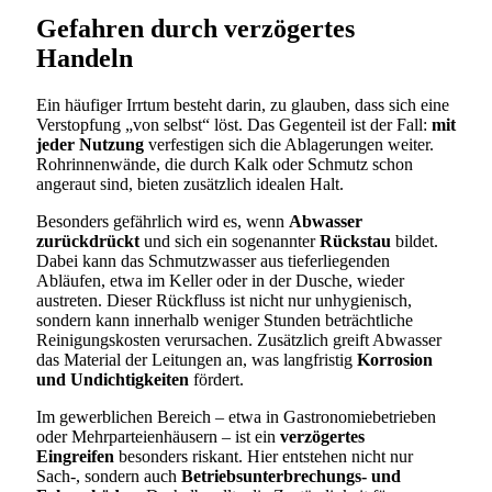
Gefahren durch verzögertes
Handeln
Ein häufiger Irrtum besteht darin, zu glauben, dass sich eine
Verstopfung „von selbst“ löst. Das Gegenteil ist der Fall:
mit
jeder Nutzung
verfestigen sich die Ablagerungen weiter.
Rohrinnenwände, die durch Kalk oder Schmutz schon
angeraut sind, bieten zusätzlich idealen Halt.
Besonders gefährlich wird es, wenn
Abwasser
zurückdrückt
und sich ein sogenannter
Rückstau
bildet.
Dabei kann das Schmutzwasser aus tieferliegenden
Abläufen, etwa im Keller oder in der Dusche, wieder
austreten. Dieser Rückfluss ist nicht nur unhygienisch,
sondern kann innerhalb weniger Stunden beträchtliche
Reinigungskosten verursachen. Zusätzlich greift Abwasser
das Material der Leitungen an, was langfristig
Korrosion
und Undichtigkeiten
fördert.
Im gewerblichen Bereich – etwa in Gastronomiebetrieben
oder Mehrparteienhäusern – ist ein
verzögertes
Eingreifen
besonders riskant. Hier entstehen nicht nur
Sach-, sondern auch
Betriebsunterbrechungs- und