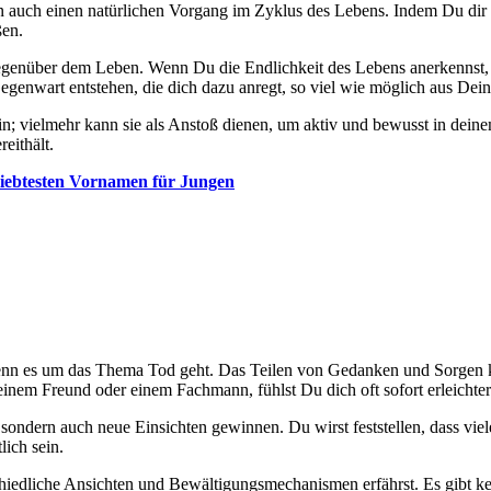
rn auch einen natürlichen Vorgang im Zyklus des Lebens. Indem Du dir 
ßen.
gegenüber dem Leben. Wenn Du die Endlichkeit des Lebens anerkennst,
Gegenwart entstehen, die dich dazu anregt, so viel wie möglich aus Dein
 vielmehr kann sie als Anstoß dienen, um aktiv und bewusst in deinem
eithält.
iebtesten Vornamen für Jungen
wenn es um das Thema Tod geht. Das Teilen von Gedanken und Sorgen ka
nem Freund oder einem Fachmann, fühlst Du dich oft sofort erleichter
sondern auch neue Einsichten gewinnen. Du wirst feststellen, dass vi
lich sein.
edliche Ansichten und Bewältigungsmechanismen erfährst. Es gibt keine