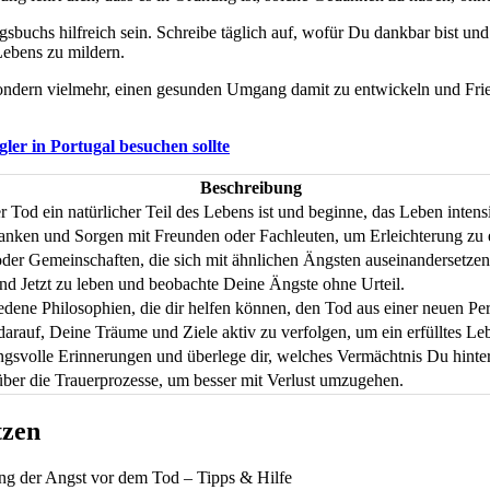
sbuchs hilfreich sein. Schreibe täglich auf, wofür Du dankbar bist und
Lebens zu mildern.
n, sondern vielmehr, einen gesunden Umgang damit zu entwickeln und Fr
gler in Portugal besuchen sollte
Beschreibung
r Tod ein natürlicher Teil des Lebens ist und beginne, das Leben intens
anken und Sorgen mit Freunden oder Fachleuten, um Erleichterung zu 
der Gemeinschaften, die sich mit ähnlichen Ängsten auseinandersetzen
nd Jetzt zu leben und beobachte Deine Ängste ohne Urteil.
dene Philosophien, die dir helfen können, den Tod aus einer neuen Per
darauf, Deine Träume und Ziele aktiv zu verfolgen, um ein erfülltes Le
gsvolle Erinnerungen und überlege dir, welches Vermächtnis Du hinter
über die Trauerprozesse, um besser mit Verlust umzugehen.
tzen