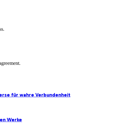
ss.
agreement.
erse für wahre Verbundenheit
ten Werke