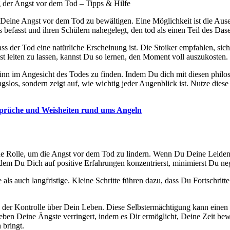
 der Angst vor dem Tod – Tipps & Hilfe
n, Deine Angst vor dem Tod zu bewältigen. Eine Möglichkeit ist die A
befasst und ihren Schülern nahegelegt, den tod als einen Teil des Dase
dass der Tod eine natürliche Erscheinung ist. Die Stoiker empfahlen, sich
t leiten zu lassen, kannst Du so lernen, den Moment voll auszukosten.
Sinn im Angesicht des Todes zu finden. Indem Du dich mit diesen phil
slos, sondern zeigt auf, wie wichtig jeder Augenblick ist. Nutze diese
 Sprüche und Weisheiten rund ums Angeln
e Rolle, um die Angst vor dem Tod zu lindern. Wenn Du Deine Leidensch
ndem Du Dich auf positive Erfahrungen konzentrierst, minimierst Du n
ge als auch langfristige. Kleine Schritte führen dazu, dass Du Fortschritt
 der Kontrolle über Dein Leben. Diese Selbstermächtigung kann einen 
Leben Deine Ängste verringert, indem es Dir ermöglicht, Deine Zeit be
 bringt.