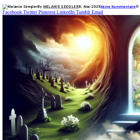
By
MELANIE SEEGLER
8. Mai 2025
Keine Kommentare
11
Facebook
Twitter
Pinterest
LinkedIn
Tumblr
Email