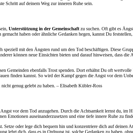
ste Schritt auf deinem Weg zur inneren Ruhe sein.
sein,
Unterstützung in der Gemeinschaft
zu suchen. Oft gibt es Ängs
 gemacht haben oder ähnliche Gedanken hegen, kannst Du feststellen,
sich speziell mit den Ängsten rund um den Tod beschäftigen. Diese Gru
derer können neue Einsichten bieten und darauf hinweisen, dass die Au
ösen Gemeinden ebenfalls Trost spenden. Dort erhältst Du oft wertvoll
auen finden kannst. So wird der Kampf gegen die Angst vor dem Unbek
n nicht genug gelebt zu haben. – Elisabeth Kübler-Ross
ie Angst vor dem Tod anzugehen. Durch die Achtsamkeit lernst du, im H
inen Emotionen auseinanderzusetzen und eine tiefe innere Ruhe zu find
st. Setze oder lege dich bequem hin und konzentriere dich auf deinen
ung lehrt dich, dass es in Ordnung ist, solche Gedanken zu haben, oh