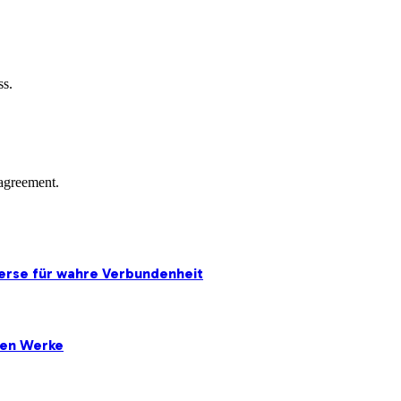
ss.
agreement.
erse für wahre Verbundenheit
ten Werke