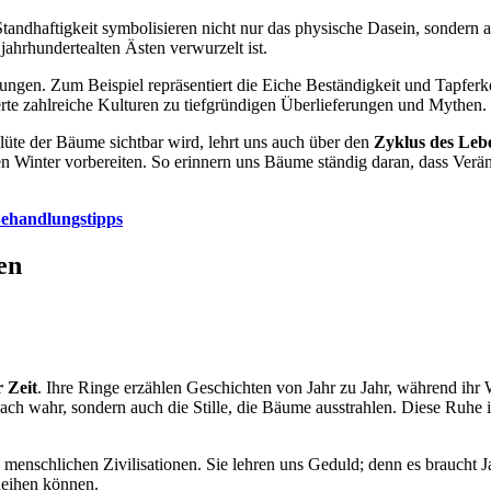
 Standhaftigkeit symbolisieren nicht nur das physische Dasein, sond
jahrhundertealten Ästen verwurzelt ist.
ngen. Zum Beispiel repräsentiert die Eiche Beständigkeit und Tapferk
erte zahlreiche Kulturen zu tiefgründigen Überlieferungen und Mythen.
üte der Bäume sichtbar wird, lehrt uns auch über den
Zyklus des Leb
en Winter vorbereiten. So erinnern uns Bäume ständig daran, dass Veränd
ehandlungstipps
en
 Zeit
. Ihre Ringe erzählen Geschichten von Jahr zu Jahr, während ih
ch wahr, sondern auch die Stille, die Bäume ausstrahlen. Diese Ruhe ist
lle menschlichen Zivilisationen. Sie lehren uns Geduld; denn es braucht J
deihen können.