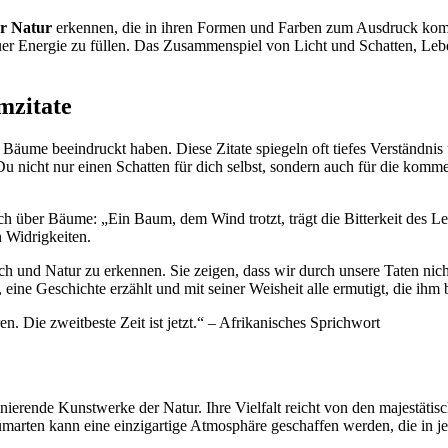
er Natur
erkennen, die in ihren Formen und Farben zum Ausdruck komm
euer Energie zu füllen. Das Zusammenspiel von Licht und Schatten, Lebe
mzitate
 Bäume beeindruckt haben. Diese Zitate spiegeln oft tiefes Verständnis 
 nicht nur einen Schatten für dich selbst, sondern auch für die kommen
ch über Bäume: „Ein Baum, dem Wind trotzt, trägt die Bitterkeit des Le
 Widrigkeiten.
sch und Natur zu erkennen. Sie zeigen, dass wir durch unsere Taten nic
ine Geschichte erzählt und mit seiner Weisheit alle ermutigt, die ihm
. Die zweitbeste Zeit ist jetzt.“ – Afrikanisches Sprichwort
ierende Kunstwerke der Natur. Ihre Vielfalt reicht von den majestäti
umarten kann eine einzigartige Atmosphäre geschaffen werden, die in j