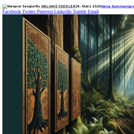
By
MELANIE SEEGLER
26. März 2026
Keine Kommentar
Facebook
Twitter
Pinterest
LinkedIn
Tumblr
Email