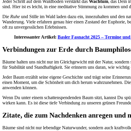
Jeder Schritt auf dem Waldboden verstärkt das
Wachtum
, das Dein i
sind. Hier ist es leicht, in eine meditative Stimmung zu kommen und 
Die
Ruhe
und Stille im Wald laden dazu ein, innezuhalten und den na
Wanderung. Viele erfahren genau hier einen Zustand der Euphorie, b
oft zu unvergesslichen Erlebnissen.
Interessanter Artikel:
Basler Fasnacht 2025 – Termine un
Verbindungen zur Erde durch Baumphilos
Bäume halten uns nicht nur im Gleichgewicht mit der Natur, sondern s
für Stabilität und Standhaftigkeit. Sie erinnern uns daran, wie wichti
Jeder Baum erzählt seine eigene Geschichte und trägt seine Erinneru
einen Moment, um die Schönheit um dich herum wahrzunehmen. Die un
anwenden können.
Wenn Du unter einem schattenspendenden Baum sitzt, kannst Du spür
wirken kann. Es ist diese tiefe Verbindung zu unseren grünen Freunde
Zitate, die zum Nachdenken anregen und 
Bäume sind nicht nur lebendige Naturwunder, sondern auch kraftvolle