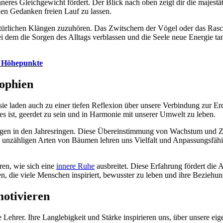
nneres Gleichgewicht fördert. Der Blick nach oben zeigt dir die majes
den Gedanken freien Lauf zu lassen.
türlichen Klängen zuzuhören. Das Zwitschern der Vögel oder das Rasch
ei dem die Sorgen des Alltags verblassen und die Seele neue Energie
d Höhepunkte
ophien
ie laden auch zu einer tiefen Reflexion über unsere Verbindung zur Er
g es ist, geerdet zu sein und in Harmonie mit unserer Umwelt zu leben.
ngen in den Jahresringen. Diese Übereinstimmung von Wachstum und Zei
zähligen Arten von Bäumen lehren uns Vielfalt und Anpassungsfähigk
en, wie sich eine
innere Ruhe
ausbreitet. Diese Erfahrung fördert die A
n, die viele Menschen inspiriert, bewusster zu leben und ihre Beziehu
motivieren
 Lehrer. Ihre Langlebigkeit und Stärke inspirieren uns, über unsere 