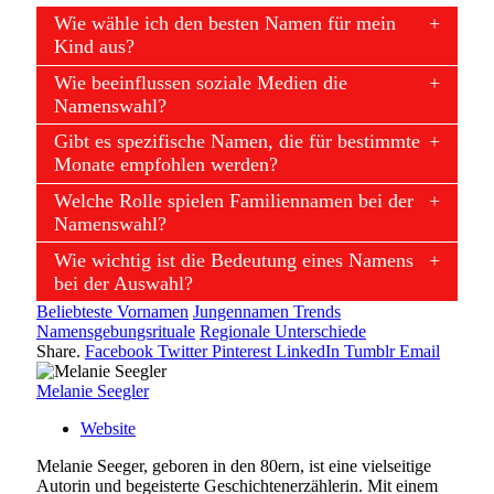
Wie wähle ich den besten Namen für mein
Kind aus?
Wie beeinflussen soziale Medien die
Namenswahl?
Gibt es spezifische Namen, die für bestimmte
Monate empfohlen werden?
Welche Rolle spielen Familiennamen bei der
Namenswahl?
Wie wichtig ist die Bedeutung eines Namens
bei der Auswahl?
Beliebteste Vornamen
Jungennamen Trends
Namensgebungsrituale
Regionale Unterschiede
Share.
Facebook
Twitter
Pinterest
LinkedIn
Tumblr
Email
Melanie Seegler
Website
Melanie Seeger, geboren in den 80ern, ist eine vielseitige
Autorin und begeisterte Geschichtenerzählerin. Mit einem