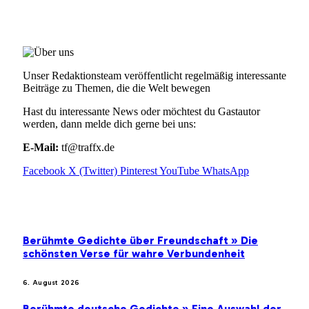
ÜBER UNS
Unser Redaktionsteam veröffentlicht regelmäßig interessante
Beiträge zu Themen, die die Welt bewegen
Hast du interessante News oder möchtest du Gastautor
werden, dann melde dich gerne bei uns:
E-Mail:
tf@traffx.de
Facebook
X (Twitter)
Pinterest
YouTube
WhatsApp
EMPFEHLUNGEN
Berühmte Gedichte über Freundschaft » Die
schönsten Verse für wahre Verbundenheit
6. August 2026
Berühmte deutsche Gedichte » Eine Auswahl der