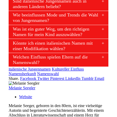
Sind italienische Jungennamen auch in
anderen Ländern beliebt?
Wie beeinflussen Mode und Trends die Wahl
von Jungennamen?
Was ist ein guter Weg, um den richtigen
Namen für mein Kind auszuwählen?
Könnte ich einen italienischen Namen mit
einer Modifikation wählen?
Welchen Einfluss spielen Eltern auf die
Namenswahl?
italienische Jungennamen
Kultureller Einfluss
Namensherkunft
Namenswahl
Share.
Facebook
Twitter
Pinterest
LinkedIn
Tumblr
Email
Melanie Seegler
Website
Melanie Seeger, geboren in den 80ern, ist eine vielseitige
Autorin und begeisterte Geschichtenerzählerin. Mit einem
Abschluss in Literaturwissenschaft und einem Herz für