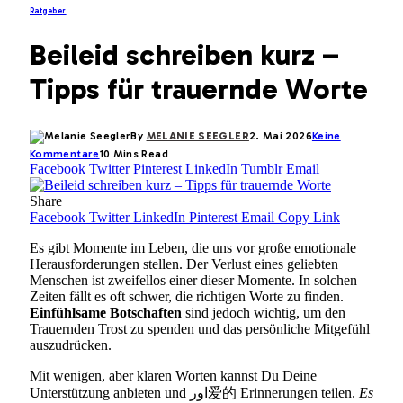
Ratgeber
Beileid schreiben kurz –
Tipps für trauernde Worte
By
MELANIE SEEGLER
2. Mai 2026
Keine
Kommentare
10 Mins Read
Facebook
Twitter
Pinterest
LinkedIn
Tumblr
Email
Share
Facebook
Twitter
LinkedIn
Pinterest
Email
Copy Link
Es gibt Momente im Leben, die uns vor große emotionale
Herausforderungen stellen. Der Verlust eines geliebten
Menschen ist zweifellos einer dieser Momente. In solchen
Zeiten fällt es oft schwer, die richtigen Worte zu finden.
Einfühlsame Botschaften
sind jedoch wichtig, um den
Trauernden Trost zu spenden und das persönliche Mitgefühl
auszudrücken.
Mit wenigen, aber klaren Worten kannst Du Deine
Unterstützung anbieten und اور爱的 Erinnerungen teilen.
Es