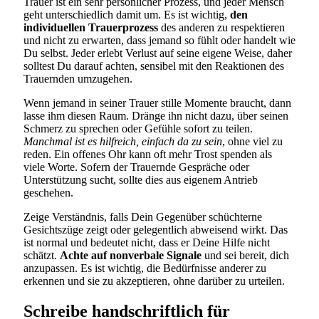
Trauer ist ein sehr persönlicher Prozess, und jeder Mensch
geht unterschiedlich damit um. Es ist wichtig,
den
individuellen Trauerprozess
des anderen zu respektieren
und nicht zu erwarten, dass jemand so fühlt oder handelt wie
Du selbst. Jeder erlebt Verlust auf seine eigene Weise, daher
solltest Du darauf achten, sensibel mit den Reaktionen des
Trauernden umzugehen.
Wenn jemand in seiner Trauer stille Momente braucht, dann
lasse ihm diesen Raum. Dränge ihn nicht dazu, über seinen
Schmerz zu sprechen oder Gefühle sofort zu teilen.
Manchmal ist es hilfreich, einfach da zu sein
, ohne viel zu
reden. Ein offenes Ohr kann oft mehr Trost spenden als
viele Worte. Sofern der Trauernde Gespräche oder
Unterstützung sucht, sollte dies aus eigenem Antrieb
geschehen.
Zeige Verständnis, falls Dein Gegenüber schüchterne
Gesichtszüge zeigt oder gelegentlich abweisend wirkt. Das
ist normal und bedeutet nicht, dass er Deine Hilfe nicht
schätzt.
Achte auf nonverbale Signale
und sei bereit, dich
anzupassen. Es ist wichtig, die Bedürfnisse anderer zu
erkennen und sie zu akzeptieren, ohne darüber zu urteilen.
Schreibe handschriftlich für