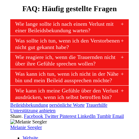
FAQ: Häufig gestellte Fragen
Wie lange sollte ich nach einem Verlust mit
einer Beileidsbekundung warten?
Was sollte ich tun, wenn ich den Verstorbenen
nicht gut gekannt habe?
Wie reagiere ich, wenn die Trauernden nicht
über ihre Gefühle sprechen wollen?
Was kann ich tun, wenn ich nicht in der Nähe
bin und mein Beileid aussprechen möchte?
Wie kann ich meine Gefühle über den Verlust
ausdrücken, wenn ich selbst betroffen bin?
Beileidsbekundung
persönliche Worte
Trauerhilfe
Unterstützung anbieten
Share.
Facebook
Twitter
Pinterest
LinkedIn
Tumblr
Email
Melanie Seegler
Website