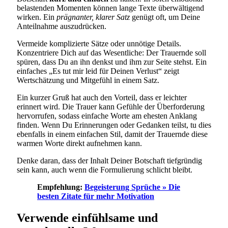
belastenden Momenten können lange Texte überwältigend
wirken. Ein
prägnanter, klarer Satz
genügt oft, um Deine
Anteilnahme auszudrücken.
Vermeide komplizierte Sätze oder unnötige Details.
Konzentriere Dich auf das Wesentliche: Der Trauernde soll
spüren, dass Du an ihn denkst und ihm zur Seite stehst. Ein
einfaches „Es tut mir leid für Deinen Verlust“ zeigt
Wertschätzung und Mitgefühl in einem Satz.
Ein kurzer Gruß hat auch den Vorteil, dass er leichter
erinnert wird. Die Trauer kann Gefühle der Überforderung
hervorrufen, sodass einfache Worte am ehesten Anklang
finden. Wenn Du Erinnerungen oder Gedanken teilst, tu dies
ebenfalls in einem einfachen Stil, damit der Trauernde diese
warmen Worte direkt aufnehmen kann.
Denke daran, dass der Inhalt Deiner Botschaft tiefgründig
sein kann, auch wenn die Formulierung schlicht bleibt.
Empfehlung:
Begeisterung Sprüche » Die
besten Zitate für mehr Motivation
Verwende einfühlsame und