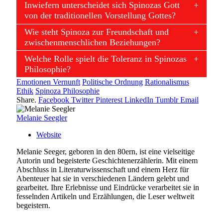
Inwiefern unterscheidet sich Spinozas Gott
von der traditionellen Vorstellung Gottes?
Wie steht Spinoza zur Freundschaft und
zwischenmenschlichen Beziehungen?
Welche Rolle spielt die Toleranz in Spinozas
Philosophie?
Emotionen Vernunft
Politische Ordnung
Rationalismus
Ethik
Spinoza Philosophie
Share.
Facebook
Twitter
Pinterest
LinkedIn
Tumblr
Email
Melanie Seegler
Website
Melanie Seeger, geboren in den 80ern, ist eine vielseitige
Autorin und begeisterte Geschichtenerzählerin. Mit einem
Abschluss in Literaturwissenschaft und einem Herz für
Abenteuer hat sie in verschiedenen Ländern gelebt und
gearbeitet. Ihre Erlebnisse und Eindrücke verarbeitet sie in
fesselnden Artikeln und Erzählungen, die Leser weltweit
begeistern.