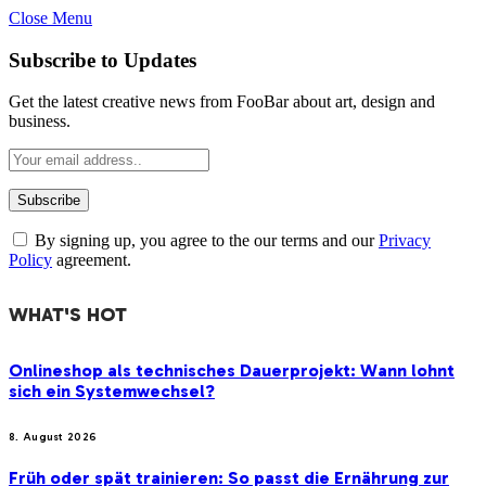
Close Menu
Subscribe to Updates
Get the latest creative news from FooBar about art, design and
business.
By signing up, you agree to the our terms and our
Privacy
Policy
agreement.
WHAT'S HOT
Onlineshop als technisches Dauerprojekt: Wann lohnt
sich ein Systemwechsel?
8. August 2026
Früh oder spät trainieren: So passt die Ernährung zur