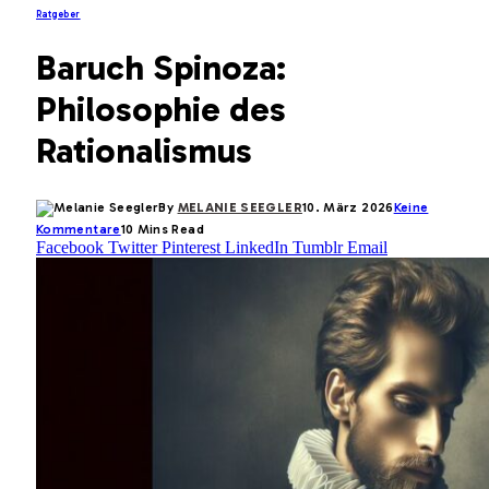
Ratgeber
Baruch Spinoza:
Philosophie des
Rationalismus
By
MELANIE SEEGLER
10. März 2026
Keine
Kommentare
10 Mins Read
Facebook
Twitter
Pinterest
LinkedIn
Tumblr
Email