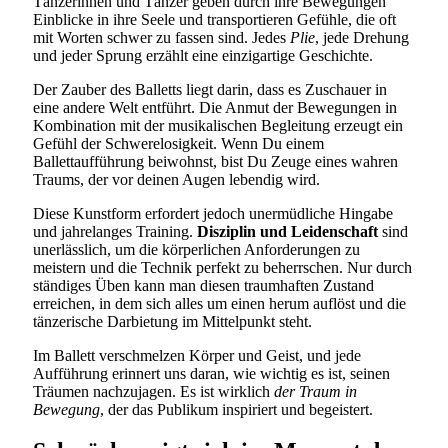
Tänzerinnen und Tänzer geben durch ihre Bewegungen
Einblicke in ihre Seele und transportieren Gefühle, die oft
mit Worten schwer zu fassen sind. Jedes
Plie
, jede Drehung
und jeder Sprung erzählt eine einzigartige Geschichte.
Der Zauber des Balletts liegt darin, dass es Zuschauer in
eine andere Welt entführt. Die Anmut der Bewegungen in
Kombination mit der musikalischen Begleitung erzeugt ein
Gefühl der Schwerelosigkeit. Wenn Du einem
Ballettaufführung beiwohnst, bist Du Zeuge eines wahren
Traums, der vor deinen Augen lebendig wird.
Diese Kunstform erfordert jedoch unermüdliche Hingabe
und jahrelanges Training.
Disziplin und Leidenschaft
sind
unerlässlich, um die körperlichen Anforderungen zu
meistern und die Technik perfekt zu beherrschen. Nur durch
ständiges Üben kann man diesen traumhaften Zustand
erreichen, in dem sich alles um einen herum auflöst und die
tänzerische Darbietung im Mittelpunkt steht.
Im Ballett verschmelzen Körper und Geist, und jede
Aufführung erinnert uns daran, wie wichtig es ist, seinen
Träumen nachzujagen. Es ist wirklich
der Traum in
Bewegung
, der das Publikum inspiriert und begeistert.