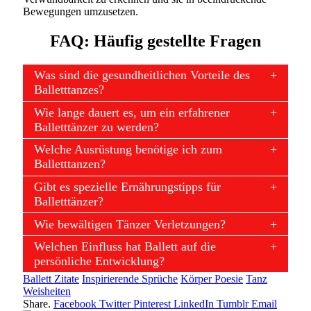
Bewegungen umzusetzen.
FAQ: Häufig gestellte Fragen
Was sind die gesundheitlichen Vorteile des
Balletttanzes?
Wie lange dauert es, um ein erfahrener
Balletttänzer zu werden?
Welche Ausrüstung benötige ich zum
Balletttanzen?
Gibt es spezielle Ernährungstipps für
Balletttänzer?
Wie bewältigen Tänzer Verletzungen?
Welchen Einfluss hat Ballett auf die
persönliche Entwicklung?
Ballett Zitate
Inspirierende Sprüche
Körper Poesie
Tanz
Weisheiten
Share.
Facebook
Twitter
Pinterest
LinkedIn
Tumblr
Email