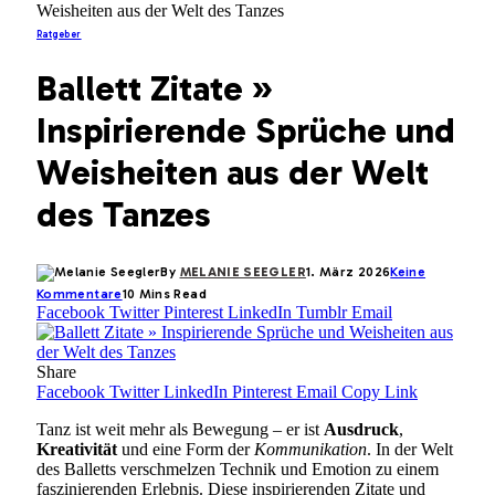
Weisheiten aus der Welt des Tanzes
Ratgeber
Ballett Zitate »
Inspirierende Sprüche und
Weisheiten aus der Welt
des Tanzes
By
MELANIE SEEGLER
1. März 2026
Keine
Kommentare
10 Mins Read
Facebook
Twitter
Pinterest
LinkedIn
Tumblr
Email
Share
Facebook
Twitter
LinkedIn
Pinterest
Email
Copy Link
Tanz ist weit mehr als Bewegung – er ist
Ausdruck
,
Kreativität
und eine Form der
Kommunikation
. In der Welt
des Balletts verschmelzen Technik und Emotion zu einem
faszinierenden Erlebnis. Diese inspirierenden Zitate und