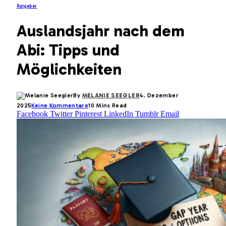
Ratgeber
Auslandsjahr nach dem
Abi: Tipps und
Möglichkeiten
By
MELANIE SEEGLER
4. Dezember
2025
Keine Kommentare
10 Mins Read
Facebook
Twitter
Pinterest
LinkedIn
Tumblr
Email