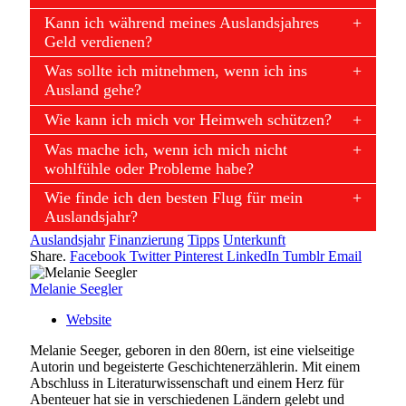
Kann ich während meines Auslandsjahres
Geld verdienen?
Was sollte ich mitnehmen, wenn ich ins
Ausland gehe?
Wie kann ich mich vor Heimweh schützen?
Was mache ich, wenn ich mich nicht
wohlfühle oder Probleme habe?
Wie finde ich den besten Flug für mein
Auslandsjahr?
Auslandsjahr
Finanzierung
Tipps
Unterkunft
Share.
Facebook
Twitter
Pinterest
LinkedIn
Tumblr
Email
Melanie Seegler
Website
Melanie Seeger, geboren in den 80ern, ist eine vielseitige
Autorin und begeisterte Geschichtenerzählerin. Mit einem
Abschluss in Literaturwissenschaft und einem Herz für
Abenteuer hat sie in verschiedenen Ländern gelebt und