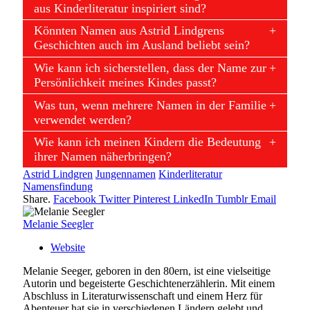
aus Kinderliteratur inspiriert sind?
Könnten Namen aus Astrid Lindgrens
Geschichten auch im Ausland beliebt sein?
Wie kann ich sicherstellen, dass der Name zur
Persönlichkeit meines Kindes passt?
Was tun, wenn mehrere Namen in der Familie
verwendet werden?
Wie kann ich meinen Kindern die Bedeutung
ihrer Namen näherbringen?
Astrid Lindgren
Jungennamen
Kinderliteratur
Namensfindung
Share.
Facebook
Twitter
Pinterest
LinkedIn
Tumblr
Email
Melanie Seegler
Website
Melanie Seeger, geboren in den 80ern, ist eine vielseitige
Autorin und begeisterte Geschichtenerzählerin. Mit einem
Abschluss in Literaturwissenschaft und einem Herz für
Abenteuer hat sie in verschiedenen Ländern gelebt und