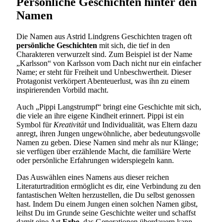
Persönliche Geschichten hinter den
Namen
Die Namen aus Astrid Lindgrens Geschichten tragen oft
persönliche Geschichten
mit sich, die tief in den
Charakteren verwurzelt sind. Zum Beispiel ist der Name
„Karlsson“ von Karlsson vom Dach nicht nur ein einfacher
Name; er steht für Freiheit und Unbeschwertheit. Dieser
Protagonist verkörpert Abenteuerlust, was ihn zu einem
inspirierenden Vorbild macht.
Auch „Pippi Langstrumpf“ bringt eine Geschichte mit sich,
die viele an ihre eigene Kindheit erinnert. Pippi ist ein
Symbol für
Kreativität
und Individualität, was Eltern dazu
anregt, ihren Jungen ungewöhnliche, aber bedeutungsvolle
Namen zu geben. Diese Namen sind mehr als nur Klänge;
sie verfügen über erzählende Macht, die familiäre Werte
oder persönliche Erfahrungen widerspiegeln kann.
Das Auswählen eines Namens aus dieser reichen
Literaturtradition ermöglicht es dir, eine Verbindung zu den
fantastischen Welten herzustellen, die Du selbst genossen
hast. Indem Du einem Jungen einen solchen Namen gibst,
leihst Du im Grunde seine Geschichte weiter und schaffst
damit eine Art
Erbe
, das Generationen überdauern kann.