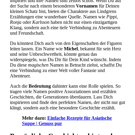
inspiriert und ihre Namen sind zeitlos schön. Wenn Du auf
der Suche nach einem besonderen
Vornamen
für Deinen
kleinen Schatz bist, bieten die Charaktere aus Lindgrens
Erzählungen eine wunderbare Quelle. Namen wie
Pippi
,
Ronja
oder
Karlsson
haben nicht nur einen einzigartigen
Klang, sondern auch eine tiefe Verbindung zu Abenteuern
und Freundschaft.
Du könntest Dich auch von den Eigenschaften der Figuren
leiten lassen. Ein Name wie
Michel
, bekannt für sein Herz
und seine Unbeschwertheit, könnte genau das
widerspiegeln, was Du Dir für Dein Kind wünscht. Indem
Du diese
magischen
Namen in Betracht ziehst, schaffst Du
eine Verbindung zu einer Welt voller Fantasie und
Abenteuer.
Auch die
Bedeutung
dahinter kann eine Rolle spielen. So
tragen viele Namen positive Assoziationen und erzählen
Geschichten, die Generationen überdauern. Lass Dich
inspirieren und finde den perfekten Namen, der nicht nur gut
klingt, sondern auch eine besondere Geschichte erzählt.
Mehr dazu:
Einfache Rezepte für Asiatische
Suppe | Genuss pur