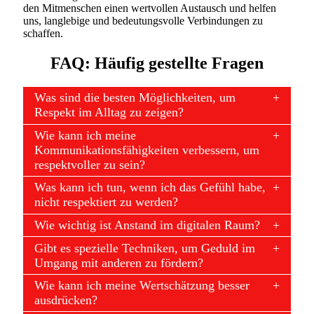
den Mitmenschen einen wertvollen Austausch und helfen
uns, langlebige und bedeutungsvolle Verbindungen zu
schaffen.
FAQ: Häufig gestellte Fragen
Was sind die besten Möglichkeiten, um
Respekt im Alltag zu zeigen?
Wie kann ich meine
Kommunikationsfähigkeiten verbessern, um
respektvoller zu sein?
Was kann ich tun, wenn ich das Gefühl habe,
nicht respektiert zu werden?
Wie wichtig ist Anstand im digitalen Raum?
Gibt es spezielle Techniken, um Geduld im
Umgang mit anderen zu fördern?
Wie kann ich meine Wertschätzung besser
ausdrücken?