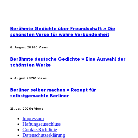
BELIEBTE BEITRÄGE
Berühmte Gedichte über Freundschaft » Die
schönsten Verse für wahre Verbundenheit
6. August 2026
0
Views
Berühmte deutsche Gedichte » Eine Auswahl der
schönsten Werke
4. August 2026
1
Views
Berliner selber machen » Rezept für
selbstgemachte Berliner
23. Juli 2026
4
Views
Impressum
Haftungsausschluss
Cookie-Richtlinie
Datenschutzerklärung