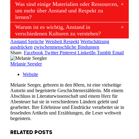
Was sind einige Materialien oder Ressourcen,
um mehr über Anstand und Respekt zu
lernen?
Warum ist es wichtig, Anstand in
verschiedenen Kulturen zu verstehen?
Anstand Sprüche
Weisheit Respekt
Wertschätzung
ausdrücken
zwischenmenschliche Bindungen
Share.
Facebook
Twitter
Pinterest
LinkedIn
Tumblr
Email
Melanie Seegler
Website
Melanie Seeger, geboren in den 80ern, ist eine vielseitige
Autorin und begeisterte Geschichtenerzählerin. Mit einem
Abschluss in Literaturwissenschaft und einem Herz für
Abenteuer hat sie in verschiedenen Ländern gelebt und
gearbeitet. Ihre Erlebnisse und Eindrücke verarbeitet sie in
fesselnden Artikeln und Erzählungen, die Leser weltweit
begeistern.
RELATED
POSTS