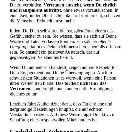
Dir zu verbinden.
Vertrauen entsteht, wenn Du ehrlich
und transparent auftrittst
, ohne etwas vorzutäuschen. In
einer Zeit, in der Oberflächlichkeit oft vorherrscht, schätzen
die Menschen Echtheit umso mehr.
Indem Du Dich selbst treu bleibst, gibst Du anderen das
Gefühl, sicher zu sein. Sie wissen, dass sie sich auf Deine
Worte und Taten verlassen können. Ein solcher
offener
Umgang
erlaubt es Deinen Mitmenschen, ebenfalls offen zu
sein. So entsteht ein positiver Austausch, der auf
gegenseitigem Verständnis beruht.
Wenn Du authentisch handelst, zeigen andere Respekt für
Dein Engagement und Deine Überzeugungen. Auch in
schwierigen Situationen ist es wertvoll, wenn eine Person
ihren Werten treu bleibt.
Das fördert nicht nur das
Vertrauen
, sondern gibt auch anderen die Ermutigung,
gleiches zu tun.
Letztlich führt Authentizität dazu, dass Du ehrliche und
tiefgründige Beziehungen knüpfst, die auf echtem
Verständnis basieren. Auf diese Weise trägst Du aktiv zur
Schaffung eines respektvollen Miteinanders bei.