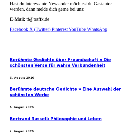
Hast du interessante News oder möchtest du Gastautor
werden, dann melde dich gerne bei uns:
E-Mail:
tf@traffx.de
Facebook
X (Twitter)
Pinterest
YouTube
WhatsApp
EMPFEHLUNGEN
Berühmte Gedichte über Freundschaft » Die
schönsten Verse für wahre Verbundenheit
6. August 2026
Berühmte deutsche Gedichte » Eine Auswahl der
schönsten Werke
4. August 2026
Bertrand Russell: Philosophie und Leben
2. August 2026