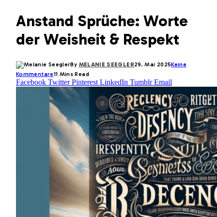
Anstand Sprüche: Worte
der Weisheit & Respekt
By
MELANIE SEEGLER
29. Mai 2025
Keine
Kommentare
11 Mins Read
Facebook
Twitter
Pinterest
LinkedIn
Tumblr
Email