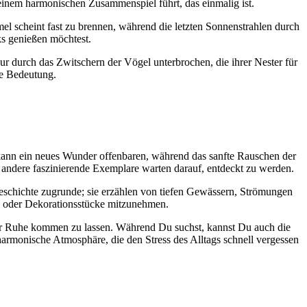
inem harmonischen Zusammenspiel führt, das einmalig ist.
 scheint fast zu brennen, während die letzten Sonnenstrahlen durch
s genießen möchtest.
r durch das Zwitschern der Vögel unterbrochen, die ihrer Nester für
re Bedeutung.
d kann ein neues Wunder offenbaren, während das sanfte Rauschen der
e andere faszinierende Exemplare warten darauf, entdeckt zu werden.
Geschichte zugrunde; sie erzählen von tiefen Gewässern, Strömungen
n oder Dekorationsstücke mitzunehmen.
zur Ruhe kommen zu lassen. Während Du suchst, kannst Du auch die
rmonische Atmosphäre, die den Stress des Alltags schnell vergessen