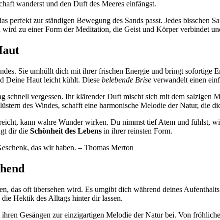
chaft wanderst und den Duft des Meeres einfängst.
das perfekt zur ständigen Bewegung des Sands passt. Jedes bisschen San
ird zu einer Form der Meditation, die Geist und Körper verbindet und
Haut
ndes. Sie umhüllt dich mit ihrer frischen Energie und bringt sofortige
nd Deine Haut leicht kühlt. Diese
belebende Brise
verwandelt einen einf
ag schnell vergessen. Ihr klärender Duft mischt sich mit dem salzigen 
üstern des Windes, schafft eine harmonische Melodie der Natur, die dic
treicht, kann wahre Wunder wirken. Du nimmst tief Atem und fühlst, w
gt dir die
Schönheit des Lebens
in ihrer reinsten Form.
e Geschenk, das wir haben. – Thomas Merton
chend
en, das oft übersehen wird. Es umgibt dich während deines Aufenthalts
e Hektik des Alltags hinter dir lassen.
t ihren Gesängen zur einzigartigen Melodie der Natur bei. Von fröhlic