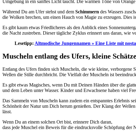
Umgebung in ein sanftes Licht taucht. Die warmen Töne von Orange u
Während Du am Ufer stehst und dem
Schimmern
des Wassers zuscha
die Wolken brechen, um einen Hauch von Magie zu erzeugen. Dies is
Es gibt kaum etwas Friedlicheres als den Anblick eines Sonnenunterg
die Nacht zustreben. Dieser tägliche Zyklus erinnert uns daran, wie 
Lesetipp:
Altmodische Jungennamen » Eine Liste mit nost
Muscheln entlang des Ufers, kleine Schätz
Entlang des Ufers finden sich Muscheln, die wie kleine, verborgene 
Wellen die Stille durchbricht. Die Vielfalt der Muscheln ist beeindr
Es gibt etwas Magisches, wenn Du mit Deinen Händen über die glatte
und dem Leben unter Wasser. Kinder und Erwachsene haben viel Freu
Das Sammeln von Muscheln kann zudem ein entspanntes Erlebnis sein.
Schönheit der Natur um Dich herum genießen. Der Klang der Wellen 
lässt.
Wenn Du an einem solchen Ort bist, erinnere Dich daran,
dass jede Muschel ein Beweis für die eindrucksvolle Schöpfung der Na