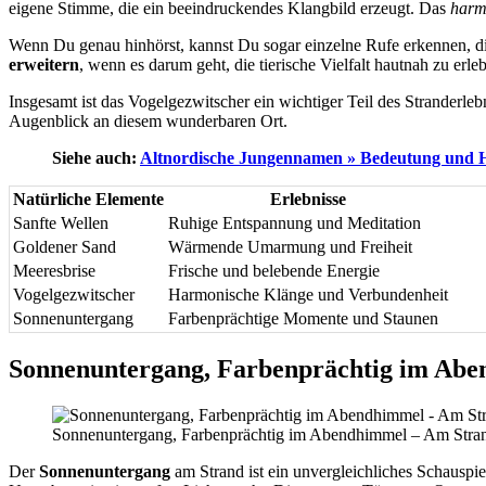
eigene Stimme, die ein beeindruckendes Klangbild erzeugt. Das
harm
Wenn Du genau hinhörst, kannst Du sogar einzelne Rufe erkennen, di
erweitern
, wenn es darum geht, die tierische Vielfalt hautnah zu erl
Insgesamt ist das Vogelgezwitscher ein wichtiger Teil des Stranderle
Augenblick an diesem wunderbaren Ort.
Siehe auch:
Altnordische Jungennamen » Bedeutung und 
Natürliche Elemente
Erlebnisse
Sanfte Wellen
Ruhige Entspannung und Meditation
Goldener Sand
Wärmende Umarmung und Freiheit
Meeresbrise
Frische und belebende Energie
Vogelgezwitscher
Harmonische Klänge und Verbundenheit
Sonnenuntergang
Farbenprächtige Momente und Staunen
Sonnenuntergang, Farbenprächtig im Ab
Sonnenuntergang, Farbenprächtig im Abendhimmel – Am Strand
Der
Sonnenuntergang
am Strand ist ein unvergleichliches Schauspie