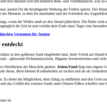
nd Rot mischen sich mit kühleren Blau- und Violettnuancen, was zu e
ust, kannst Du die beruhigende Wirkung der Farben spüren. Der Himmel
t der Moment, in dem Du innehalten und die Schönheit des Augenblick
angs, wenn die Wellen sanft an den Strand plätschern. Die Ruhe wird nu
vergänglich die Zeit ist und verleiht dem Ende eines Tages eine besonde
algischen Vornamen für Jungen
e entdeckt
Schätze in den goldenen Sand eingebettet sind. Jeder Schritt am Stran
uckend – glänzende Perlmuttmuscheln, filigrane Seesternformen und viel
n Oberflächen der Muscheln gleitest.
Jedem Fund
liegt eine eigene 
de daran, diese kleinen Kostbarkeiten zu suchen und sie als Andenke
 Es bietet die Möglichkeit, dem Alltag zu entfliehen und den Geist 
und das Gefühl des warmen Sands unter Deinen Füßen schaffen eine ha
tur ist.