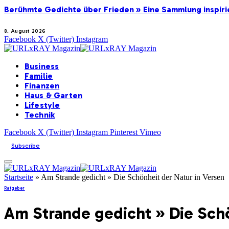
Berühmte Gedichte über Frieden » Eine Sammlung inspir
8. August 2026
Facebook
X (Twitter)
Instagram
Business
Familie
Finanzen
Haus & Garten
Lifestyle
Technik
Facebook
X (Twitter)
Instagram
Pinterest
Vimeo
Subscribe
Startseite
»
Am Strande gedicht » Die Schönheit der Natur in Versen
Ratgeber
Am Strande gedicht » Die Schö