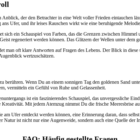
oll
blick, der den Betrachter in eine Welt voller Frieden eintauchen läss
ans Ufer, und ihr leises Rauschen wirkt wie eine beruhigende Melodie 
altet sich ein Schauspiel von Farben, das die Grenzen zwischen Himme
 regeneriert werden können. Das Glitzern der Wellen unter dem golden
 man oft klare Antworten auf Fragen des Lebens. Der Blick in diese u
 Augenblick wertzuschätzen.
zu berühren. Wenn Du an einem sonnigen Tag den goldenen Sand unter de
rn, vermitteln ein Gefühl von Ruhe und Gelassenheit.
untergangs ist ein faszinierendes Schauspiel, das unvergessliche Eind
Kreativität. Mit jedem Atemzug nimmst Du die frische Meeresbrise auf
ie am Ufer entdeckt werden können, eine Erinnerung daran, dass selbst
r Natur ist nicht nur eine Augenweide, sondern auch eine Quelle der Ins
FAQ: Häufig gestellte Fragen