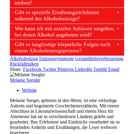
treiben?
Gibt es spezielle Ernährungsrichtlinien
während des Alkoholentzugs?
Wie kann ich mit sozialen Anlässen umgehen,
bei denen Alkohol angeboten wird?
Gibt es langfristige körperliche Folgen nach
einem Alkoholentzugsprozess?
Alkoholentzug
Entzugssymptome
Gesundheitsverbesserung
Rückfallrisiken
Share.
Facebook
Twitter
Pinterest
LinkedIn
Tumblr
Email
Melanie Seegler
Website
Melanie Seeger, geboren in den 80ern, ist eine vielseitige
Autorin und begeisterte Geschichtenerzählerin. Mit einem
Abschluss in Literaturwissenschaft und einem Herz für
Abenteuer hat sie in verschiedenen Ländern gelebt und
gearbeitet. Ihre Erlebnisse und Eindrücke verarbeitet sie in
fesselnden Artikeln und Erzählungen, die Leser weltweit
begeistern.