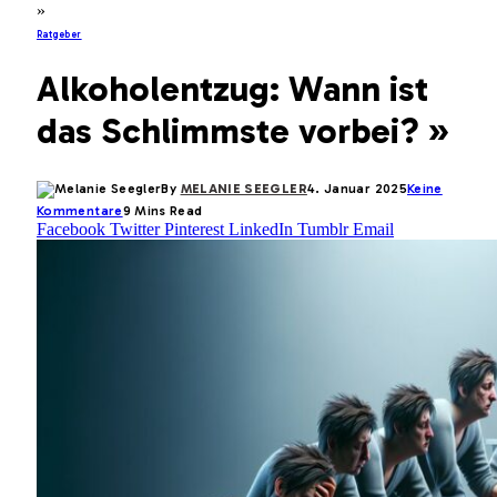
»
Ratgeber
Alkoholentzug: Wann ist
das Schlimmste vorbei? »
By
MELANIE SEEGLER
4. Januar 2025
Keine
Kommentare
9 Mins Read
Facebook
Twitter
Pinterest
LinkedIn
Tumblr
Email