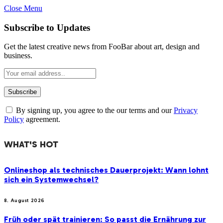
Close Menu
Subscribe to Updates
Get the latest creative news from FooBar about art, design and
business.
By signing up, you agree to the our terms and our
Privacy
Policy
agreement.
WHAT'S HOT
Onlineshop als technisches Dauerprojekt: Wann lohnt
sich ein Systemwechsel?
8. August 2026
Früh oder spät trainieren: So passt die Ernährung zur