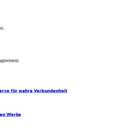
ss.
agreement.
erse für wahre Verbundenheit
ten Werke