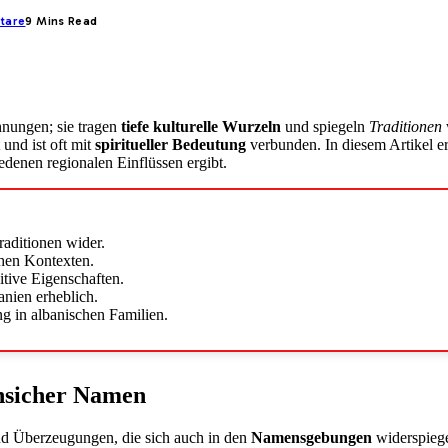
tare
9 Mins Read
hnungen; sie tragen
tiefe kulturelle Wurzeln
und spiegeln
Traditionen
und ist oft mit
spiritueller Bedeutung
verbunden. In diesem Artikel e
edenen regionalen Einflüssen ergibt.
Traditionen wider.
hen Kontexten.
tive Eigenschaften.
nien erheblich.
g in albanischen Familien.
nsicher Namen
und Überzeugungen, die sich auch in den
Namensgebungen
widerspieg