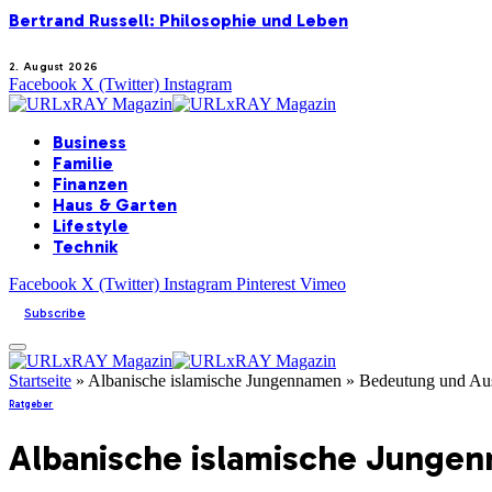
Bertrand Russell: Philosophie und Leben
2. August 2026
Facebook
X (Twitter)
Instagram
Business
Familie
Finanzen
Haus & Garten
Lifestyle
Technik
Facebook
X (Twitter)
Instagram
Pinterest
Vimeo
Subscribe
Startseite
»
Albanische islamische Jungennamen » Bedeutung und A
Ratgeber
Albanische islamische Junge