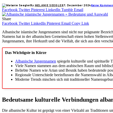
By
MELANIE SEEGLER
7. Dezember 2024
Keine Kommen
Facebook
Twitter
Pinterest
LinkedIn
Tumblr
Email
Share
Facebook
Twitter
LinkedIn
Pinterest
Email
Copy Link
Albanische islamische Jungennamen sind nicht nur prägnante Bezeic
Namens hat in der albanischen Gemeinschaft einen hohen Stellenwert 
Jungennamen, ihre Herkunft und die Vielfalt, die sich aus den verschi
Das Wichtigste in Kürze
Albanische Jungennamen
spiegeln kulturelle und spirituelle 
Viele Namen stammen aus dem arabischen Raum und biblisc
Beliebte Namen wie Arian und Besnik haben bedeutende posi
Regionale Unterschiede beeinflussen die Namenswahl in Alba
Moderne Trends mischen sich mit traditioneller Namensgebun
Bedeutsame kulturelle Verbindungen alba
Die albanische Kultur ist geprägt von einer Vielzahl an Traditionen 