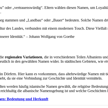
reu” oder „vertrauenswürdig“. Eltern wählen diesen Namen, um Loyalitä
.
org stammen und „Landbau“ oder „Bauer“ bedeuten. Solche Namen drück
Kultur des Landes, verbunden mit einem modernen Touch. Diese Vielfa
serer Identität.“ – Johann Wolfgang von Goethe
die
regionalen Variationen
, die in verschiedenen Teilen Albaniens u
 deutlich in den gewählten Namen wider. In städtischen Gebieten, wie 
in Dörfern. Hier kann es vorkommen, dass altehrwürdige Namen mit tie
ebt, da sie eine Verbindung zur Geschichte und Identität vermitteln.
tädten werden häufig islamische Namen gewählt, die religiöse Bedeutun
nd reichhaltig die albanische Namensgebung ist und welche Geschichte
men: Bedeutung und Herkunft