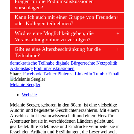
Fragen für die Podiumsdiskussionen
vorschlagen?
Kann ich auch mit einer Gruppe von Freunden
oder Kollegen teilnehmen?
Wird es eine Möglichkeit geben, die
Veranstaltung online zu verfolgen?
Gibt es eine Altersbeschränkung für die
Teilnahme?
demokratische Teilhabe
digitale Bürgerrechte
Netzpolitik
Aktionstage
Podiumsdiskussionen
Share.
Facebook
Twitter
Pinterest
LinkedIn
Tumblr
Email
Melanie Seegler
Website
Melanie Seeger, geboren in den 80ern, ist eine vielseitige
Autorin und begeisterte Geschichtenerzählerin. Mit einem
Abschluss in Literaturwissenschaft und einem Herz für
Abenteuer hat sie in verschiedenen Ländern gelebt und
gearbeitet. Ihre Erlebnisse und Eindrücke verarbeitet sie in
fesselnden Artikeln und Erzählungen, die Leser weltweit