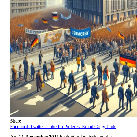
Share
Facebook
Twitter
LinkedIn
Pinterest
Email
Copy Link
Am
14. November 2022
beginnt in Deutschland die