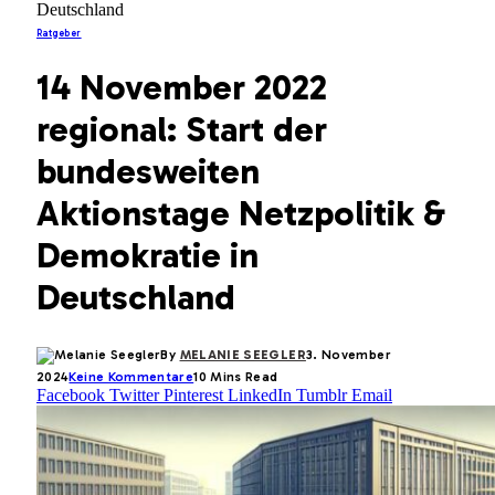
Deutschland
Ratgeber
14 November 2022
regional: Start der
bundesweiten
Aktionstage Netzpolitik &
Demokratie in
Deutschland
By
MELANIE SEEGLER
3. November
2024
Keine Kommentare
10 Mins Read
Facebook
Twitter
Pinterest
LinkedIn
Tumblr
Email