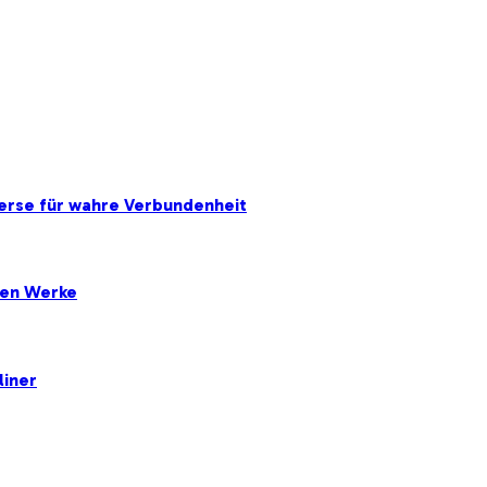
erse für wahre Verbundenheit
ten Werke
liner