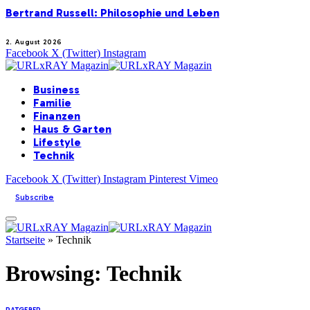
Bertrand Russell: Philosophie und Leben
2. August 2026
Facebook
X (Twitter)
Instagram
Business
Familie
Finanzen
Haus & Garten
Lifestyle
Technik
Facebook
X (Twitter)
Instagram
Pinterest
Vimeo
Subscribe
Startseite
»
Technik
Browsing:
Technik
RATGEBER