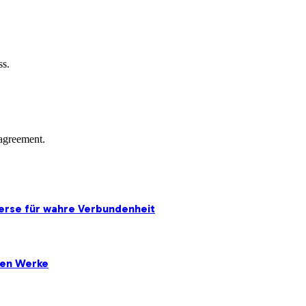
ss.
agreement.
erse für wahre Verbundenheit
ten Werke