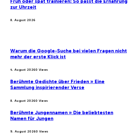
Früh oder spät trainieren: So passt die Ernährung
zur Uhrzeit
8. August 2026
BELIEBTE BEITRÄGE
Warum die Google-Suche bei vielen Fragen nicht
mehr der erste Klick ist
4. August 2026
0
Views
Berühmte Gedichte über Frieden » Eine
Sammlung inspirierender Verse
8. August 2026
0
Views
Berühmte Jungennamen » Die beliebtesten
Namen für Jungen
9. August 2026
0
Views