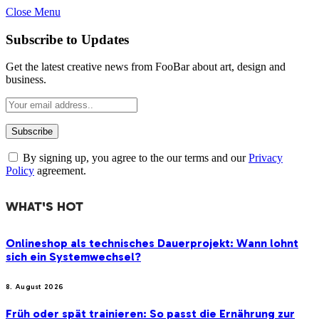
Close Menu
Subscribe to Updates
Get the latest creative news from FooBar about art, design and
business.
By signing up, you agree to the our terms and our
Privacy
Policy
agreement.
WHAT'S HOT
Onlineshop als technisches Dauerprojekt: Wann lohnt
sich ein Systemwechsel?
8. August 2026
Früh oder spät trainieren: So passt die Ernährung zur