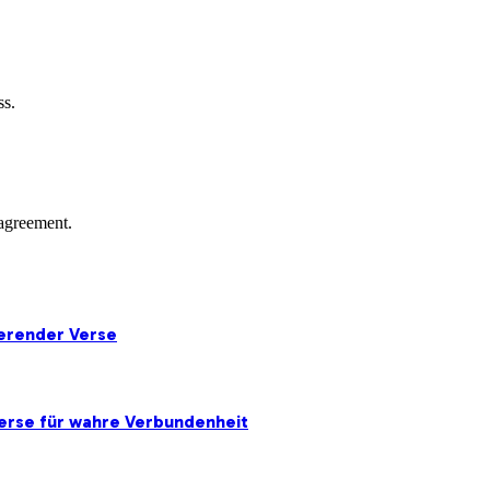
ss.
agreement.
ierender Verse
erse für wahre Verbundenheit