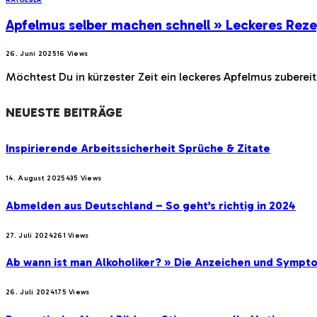
Apfelmus selber machen schnell » Leckeres Reze
26. Juni 2025
16
Views
Möchtest Du in kürzester Zeit ein leckeres Apfelmus zuberei
NEUESTE BEITRÄGE
Inspirierende Arbeitssicherheit Sprüche & Zitate
14. August 2025
435
Views
Abmelden aus Deutschland – So geht’s richtig in 2024
27. Juli 2024
261
Views
Ab wann ist man Alkoholiker? » Die Anzeichen und Sympt
26. Juli 2024
175
Views