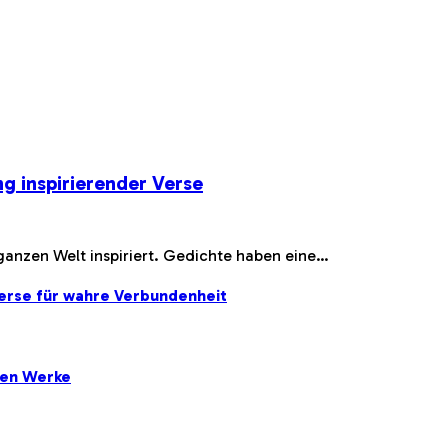
g inspirierender Verse
 ganzen Welt inspiriert. Gedichte haben eine…
erse für wahre Verbundenheit
ten Werke