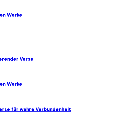
ten Werke
ierender Verse
ten Werke
erse für wahre Verbundenheit