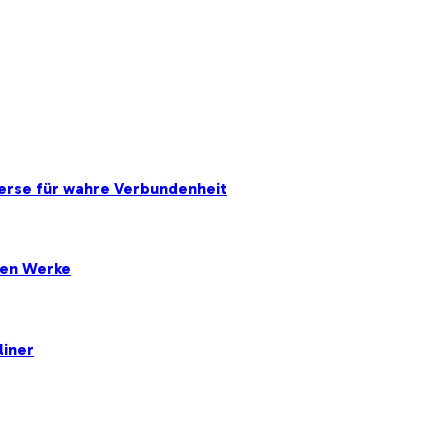
erse für wahre Verbundenheit
ten Werke
liner