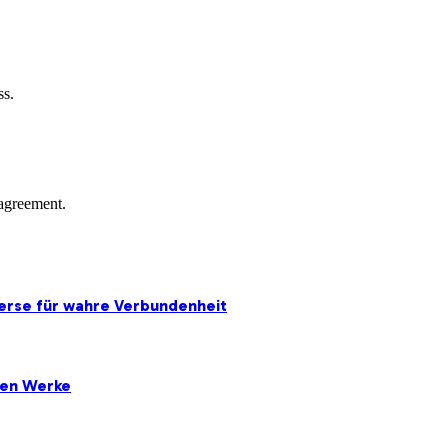
ss.
agreement.
erse für wahre Verbundenheit
ten Werke