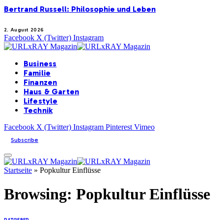
Bertrand Russell: Philosophie und Leben
2. August 2026
Facebook
X (Twitter)
Instagram
Business
Familie
Finanzen
Haus & Garten
Lifestyle
Technik
Facebook
X (Twitter)
Instagram
Pinterest
Vimeo
Subscribe
Startseite
»
Popkultur Einflüsse
Browsing:
Popkultur Einflüsse
RATGEBER