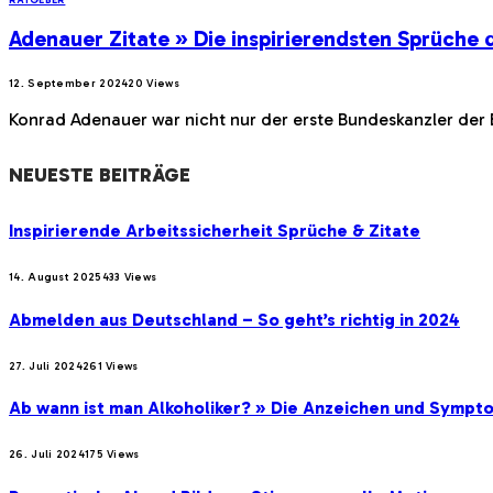
Adenauer Zitate » Die inspirierendsten Sprüche 
12. September 2024
20
Views
Konrad Adenauer war nicht nur der erste Bundeskanzler de
NEUESTE BEITRÄGE
Inspirierende Arbeitssicherheit Sprüche & Zitate
14. August 2025
433
Views
Abmelden aus Deutschland – So geht’s richtig in 2024
27. Juli 2024
261
Views
Ab wann ist man Alkoholiker? » Die Anzeichen und Sympt
26. Juli 2024
175
Views