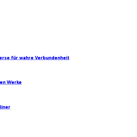
erse für wahre Verbundenheit
ten Werke
liner