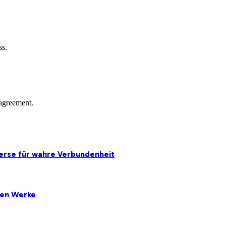
ss.
agreement.
erse für wahre Verbundenheit
ten Werke