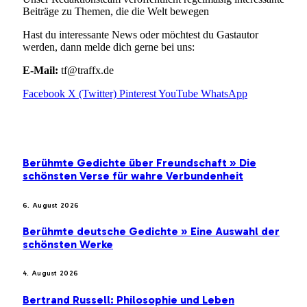
Beiträge zu Themen, die die Welt bewegen
Hast du interessante News oder möchtest du Gastautor
werden, dann melde dich gerne bei uns:
E-Mail:
tf@traffx.de
Facebook
X (Twitter)
Pinterest
YouTube
WhatsApp
EMPFEHLUNGEN
Berühmte Gedichte über Freundschaft » Die
schönsten Verse für wahre Verbundenheit
6. August 2026
Berühmte deutsche Gedichte » Eine Auswahl der
schönsten Werke
4. August 2026
Bertrand Russell: Philosophie und Leben