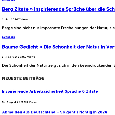
Berg Zitate » Inspirierende Sprüche über die Sc
2. Juli 2026
7
Views
Berge sind nicht nur imposante Erscheinungen der Natur, sie 
RATGEBER
Bäume Gedicht » Die Schönheit der Natur in Ver
21. Februar 2026
7
Views
Die Schönheit der Natur zeigt sich in den beeindruckenden 
NEUESTE BEITRÄGE
Inspirierende Arbeitssicherheit Sprüche & Zitate
14. August 2025
433
Views
Abmelden aus Deutschland – So geht’s richtig in 2024