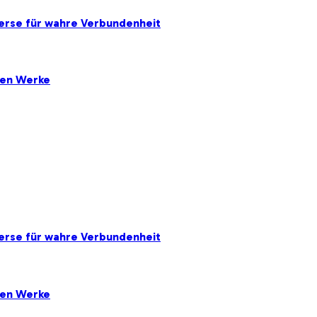
erse für wahre Verbundenheit
ten Werke
erse für wahre Verbundenheit
ten Werke