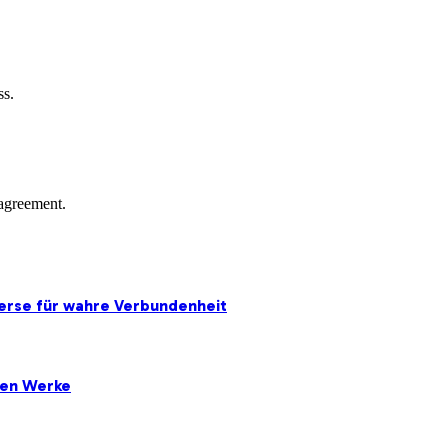
ss.
agreement.
erse für wahre Verbundenheit
ten Werke