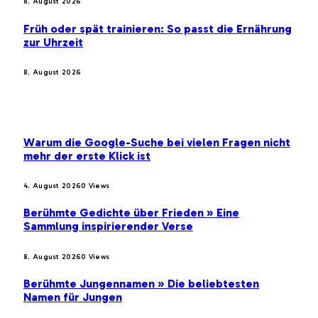
8. August 2026
Früh oder spät trainieren: So passt die Ernährung
zur Uhrzeit
8. August 2026
BELIEBTE BEITRÄGE
Warum die Google-Suche bei vielen Fragen nicht
mehr der erste Klick ist
4. August 2026
0
Views
Berühmte Gedichte über Frieden » Eine
Sammlung inspirierender Verse
8. August 2026
0
Views
Berühmte Jungennamen » Die beliebtesten
Namen für Jungen