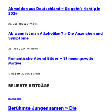
Abmelden aus Deutschland – So geht’s richtig in
2024
27. Juli 2024
261
Views
Ab wann ist man Alkoholiker? » Die Anzeichen und
Symptome
26. Juli 2024
175
Views
Romantische Abend Bilder – Stimmungsvolle
Motive
1. August 2024
172
Views
BELIEBTE BEITRÄGE
RATGEBER
Berühmte Jungennamen » Die