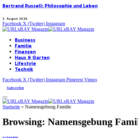
Bertrand Russell: Philosophie und Leben
2. August 2026
Facebook
X (Twitter)
Instagram
Business
Familie
Finanzen
Haus & Garten
Lifestyle
Technik
Facebook
X (Twitter)
Instagram
Pinterest
Vimeo
Subscribe
Startseite
»
Namensgebung Familie
Browsing:
Namensgebung Famil
RATGEBER