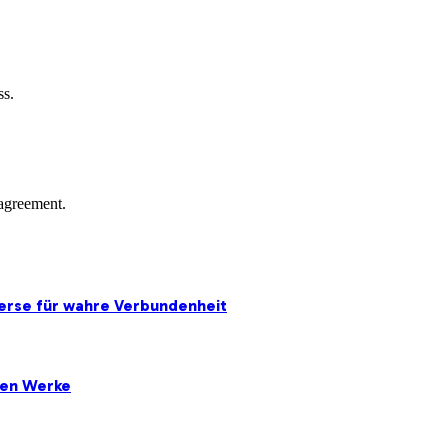
ss.
agreement.
erse für wahre Verbundenheit
ten Werke