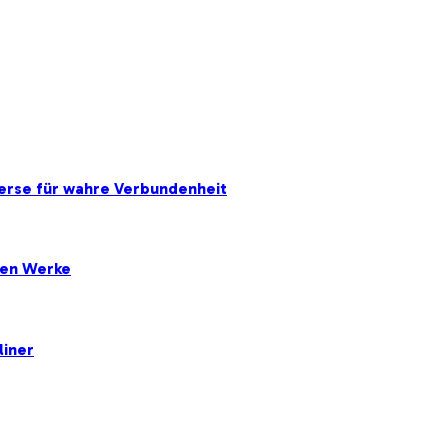
erse für wahre Verbundenheit
ten Werke
liner