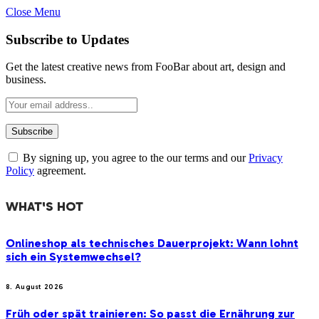
Close Menu
Subscribe to Updates
Get the latest creative news from FooBar about art, design and
business.
By signing up, you agree to the our terms and our
Privacy
Policy
agreement.
WHAT'S HOT
Onlineshop als technisches Dauerprojekt: Wann lohnt
sich ein Systemwechsel?
8. August 2026
Früh oder spät trainieren: So passt die Ernährung zur