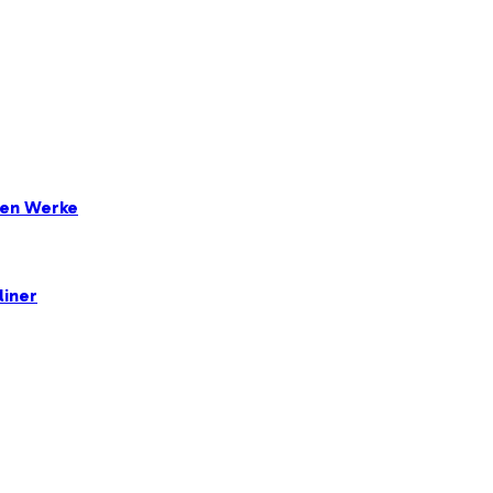
ten Werke
liner