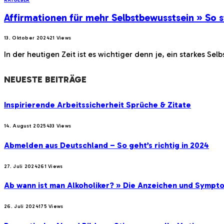
Affirmationen für mehr Selbstbewusstsein » So s
13. Oktober 2024
21
Views
In der heutigen Zeit ist es wichtiger denn je, ein starkes S
NEUESTE BEITRÄGE
Inspirierende Arbeitssicherheit Sprüche & Zitate
14. August 2025
433
Views
Abmelden aus Deutschland – So geht’s richtig in 2024
27. Juli 2024
261
Views
Ab wann ist man Alkoholiker? » Die Anzeichen und Sympt
26. Juli 2024
175
Views