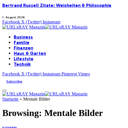
Bertrand Russell Zitate: Weisheiten & Philosophie
1. August 2026
Facebook
X (Twitter)
Instagram
Business
Familie
Finanzen
Haus & Garten
Lifestyle
Technik
Facebook
X (Twitter)
Instagram
Pinterest
Vimeo
Subscribe
Startseite
»
Mentale Bilder
Browsing:
Mentale Bilder
RATGEBER