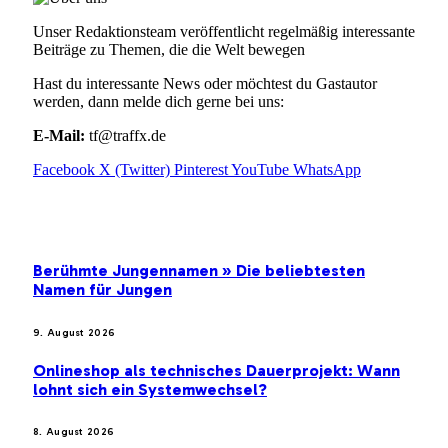
Unser Redaktionsteam veröffentlicht regelmäßig interessante
Beiträge zu Themen, die die Welt bewegen
Hast du interessante News oder möchtest du Gastautor
werden, dann melde dich gerne bei uns:
E-Mail:
tf@traffx.de
Facebook
X (Twitter)
Pinterest
YouTube
WhatsApp
EMPFEHLUNGEN
Berühmte Jungennamen » Die beliebtesten
Namen für Jungen
9. August 2026
Onlineshop als technisches Dauerprojekt: Wann
lohnt sich ein Systemwechsel?
8. August 2026