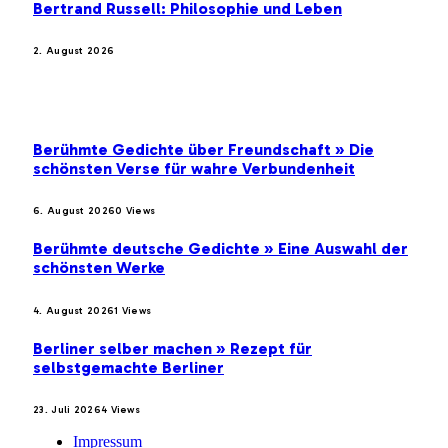
Bertrand Russell: Philosophie und Leben
2. August 2026
BELIEBTE BEITRÄGE
Berühmte Gedichte über Freundschaft » Die
schönsten Verse für wahre Verbundenheit
6. August 2026
0
Views
Berühmte deutsche Gedichte » Eine Auswahl der
schönsten Werke
4. August 2026
1
Views
Berliner selber machen » Rezept für
selbstgemachte Berliner
23. Juli 2026
4
Views
Impressum