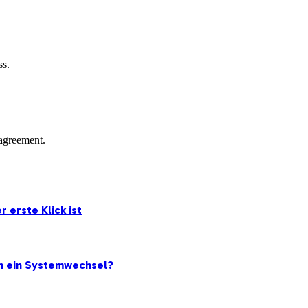
ss.
agreement.
 erste Klick ist
ch ein Systemwechsel?