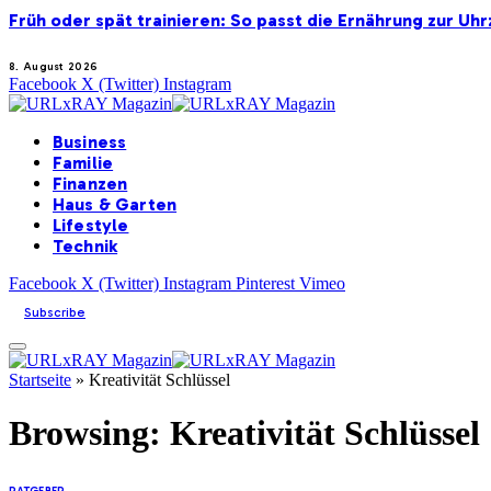
Früh oder spät trainieren: So passt die Ernährung zur Uhr
8. August 2026
Facebook
X (Twitter)
Instagram
Business
Familie
Finanzen
Haus & Garten
Lifestyle
Technik
Facebook
X (Twitter)
Instagram
Pinterest
Vimeo
Subscribe
Startseite
»
Kreativität Schlüssel
Browsing:
Kreativität Schlüssel
RATGEBER