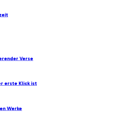
zeit
ierender Verse
 erste Klick ist
ten Werke