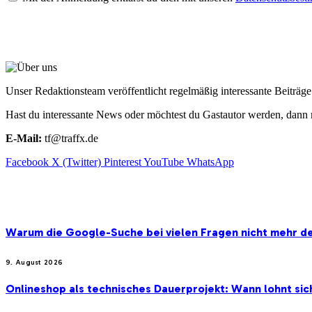
ÜBER UNS
Unser Redaktionsteam veröffentlicht regelmäßig interessante Beiträ
Hast du interessante News oder möchtest du Gastautor werden, dann 
E-Mail:
tf@traffx.de
Facebook
X (Twitter)
Pinterest
YouTube
WhatsApp
EMPFEHLUNGEN
Warum die Google-Suche bei vielen Fragen nicht mehr der
9. August 2026
Onlineshop als technisches Dauerprojekt: Wann lohnt si