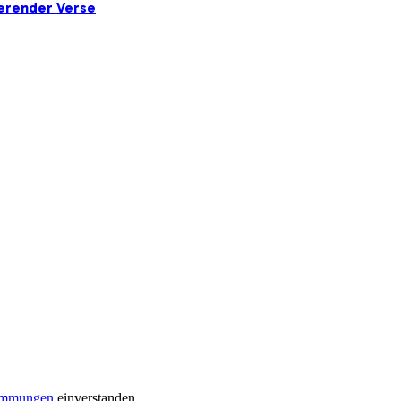
ierender Verse
timmungen
einverstanden.