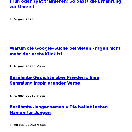
Früh oder spät trainieren: So passt die Ernährung
zur Uhrzeit
8. August 2026
BELIEBTE BEITRÄGE
Warum die Google-Suche bei vielen Fragen nicht
mehr der erste Klick ist
4. August 2026
0
Views
Berühmte Gedichte über Frieden » Eine
Sammlung inspirierender Verse
8. August 2026
0
Views
Berühmte Jungennamen » Die beliebtesten
Namen für Jungen
9. August 2026
0
Views