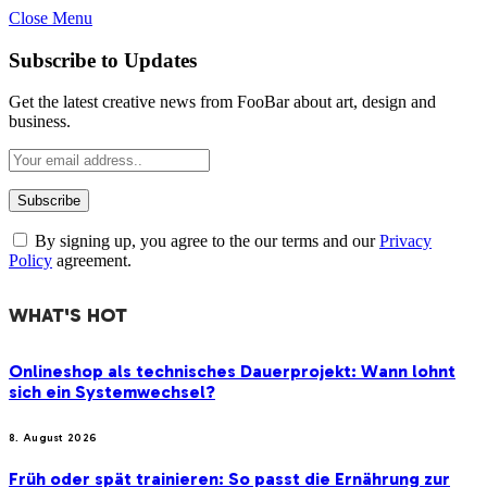
Close Menu
Subscribe to Updates
Get the latest creative news from FooBar about art, design and
business.
By signing up, you agree to the our terms and our
Privacy
Policy
agreement.
WHAT'S HOT
Onlineshop als technisches Dauerprojekt: Wann lohnt
sich ein Systemwechsel?
8. August 2026
Früh oder spät trainieren: So passt die Ernährung zur