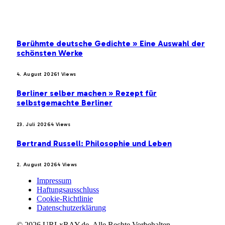
BELIEBTE BEITRÄGE
Berühmte deutsche Gedichte » Eine Auswahl der
schönsten Werke
4. August 2026
1
Views
Berliner selber machen » Rezept für
selbstgemachte Berliner
23. Juli 2026
4
Views
Bertrand Russell: Philosophie und Leben
2. August 2026
4
Views
Impressum
Haftungsausschluss
Cookie-Richtlinie
Datenschutzerklärung
© 2026 URLxRAY.de. Alle Rechte Vorbehalten