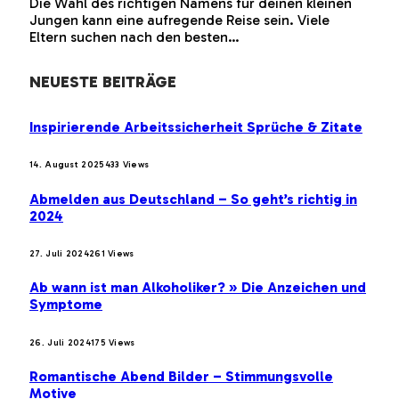
Die Wahl des richtigen Namens für deinen kleinen
Jungen kann eine aufregende Reise sein. Viele
Eltern suchen nach den besten…
NEUESTE BEITRÄGE
Inspirierende Arbeitssicherheit Sprüche & Zitate
14. August 2025
433
Views
Abmelden aus Deutschland – So geht’s richtig in
2024
27. Juli 2024
261
Views
Ab wann ist man Alkoholiker? » Die Anzeichen und
Symptome
26. Juli 2024
175
Views
Romantische Abend Bilder – Stimmungsvolle
Motive