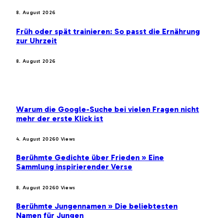
8. August 2026
Früh oder spät trainieren: So passt die Ernährung
zur Uhrzeit
8. August 2026
BELIEBTE BEITRÄGE
Warum die Google-Suche bei vielen Fragen nicht
mehr der erste Klick ist
4. August 2026
0
Views
Berühmte Gedichte über Frieden » Eine
Sammlung inspirierender Verse
8. August 2026
0
Views
Berühmte Jungennamen » Die beliebtesten
Namen für Jungen