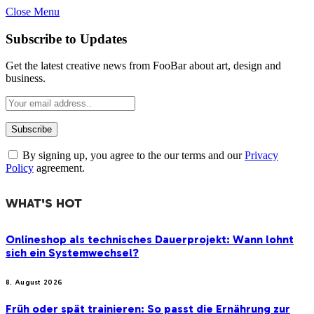
Close Menu
Subscribe to Updates
Get the latest creative news from FooBar about art, design and
business.
By signing up, you agree to the our terms and our
Privacy
Policy
agreement.
WHAT'S HOT
Onlineshop als technisches Dauerprojekt: Wann lohnt
sich ein Systemwechsel?
8. August 2026
Früh oder spät trainieren: So passt die Ernährung zur