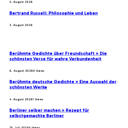
4. August 2026
Bertrand Russell: Philosophie und Leben
2. August 2026
BELIEBTE BEITRÄGE
Berühmte Gedichte über Freundschaft » Die
schönsten Verse für wahre Verbundenheit
6. August 2026
0
Views
Berühmte deutsche Gedichte » Eine Auswahl der
schönsten Werke
4. August 2026
1
Views
Berliner selber machen » Rezept für
selbstgemachte Berliner
23. Juli 2026
4
Views