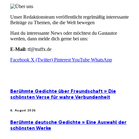
Unser Redaktionsteam veröffentlicht regelmäßig interessante
Beiträge zu Themen, die die Welt bewegen
Hast du interessante News oder möchtest du Gastautor
werden, dann melde dich gerne bei uns:
E-Mail:
tf@traffx.de
Facebook
X (Twitter)
Pinterest
YouTube
WhatsApp
EMPFEHLUNGEN
Berühmte Gedichte über Freundschaft » Die
schönsten Verse für wahre Verbundenheit
6. August 2026
Berühmte deutsche Gedichte » Eine Auswahl der
schönsten Werke