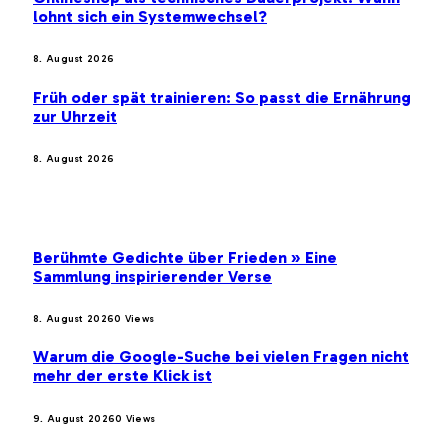
lohnt sich ein Systemwechsel?
8. August 2026
Früh oder spät trainieren: So passt die Ernährung
zur Uhrzeit
8. August 2026
BELIEBTE BEITRÄGE
Berühmte Gedichte über Frieden » Eine
Sammlung inspirierender Verse
8. August 2026
0
Views
Warum die Google-Suche bei vielen Fragen nicht
mehr der erste Klick ist
9. August 2026
0
Views