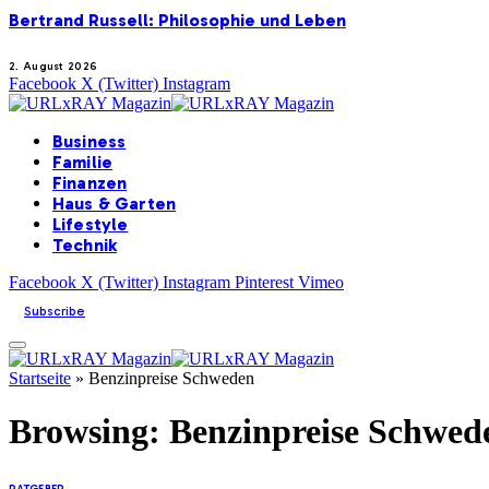
Bertrand Russell: Philosophie und Leben
2. August 2026
Facebook
X (Twitter)
Instagram
Business
Familie
Finanzen
Haus & Garten
Lifestyle
Technik
Facebook
X (Twitter)
Instagram
Pinterest
Vimeo
Subscribe
Startseite
»
Benzinpreise Schweden
Browsing:
Benzinpreise Schwed
RATGEBER