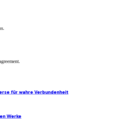
ss.
agreement.
erse für wahre Verbundenheit
ten Werke