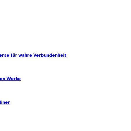
erse für wahre Verbundenheit
ten Werke
liner